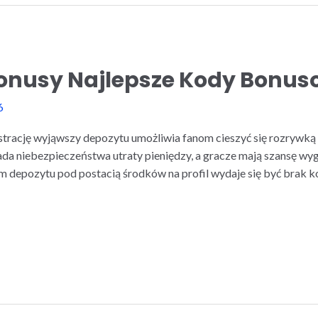
I Bonusy Najlepsze Kody Bonu
6
strację wyjąwszy depozytu umożliwia fanom cieszyć się rozrywką
da niebezpieczeństwa utraty pieniędzy, a gracze mają szansę w
 depozytu pod postacią środków na profil wydaje się być brak 