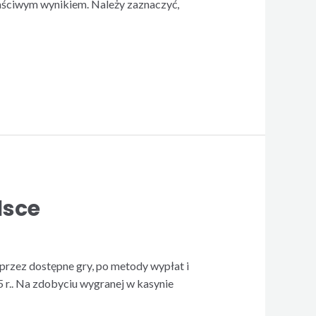
łaściwym wynikiem. Należy zaznaczyć,
lsce
przez dostępne gry, po metody wypłat i
 r.. Na zdobyciu wygranej w kasynie