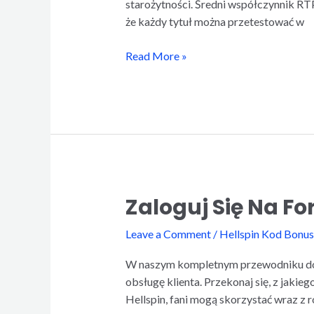
starożytności. Średni współczynnik RT
że każdy tytuł można przetestować w
Read More »
Zaloguj Się Na Fo
Zaloguj
Się
Leave a Comment
/
Hellspin Kod Bonu
Na
Formalnej
W naszym kompletnym przewodniku dowies
Stronie
obsługę klienta. Przekonaj się, z jaki
Hellspin
Hellspin, fani mogą skorzystać wraz z
W