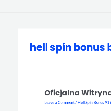
Skip
to
content
hell spin bonus
Oficjalna Witryn
Oficjalna
Witryna
Leave a Comment
/
Hell Spin Bonus 91
Kasyna
Hellspin