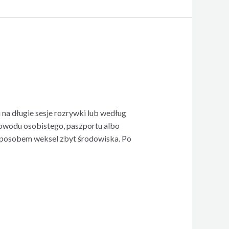
a długie sesje rozrywki lub według
dowodu osobistego, paszportu albo
sposobem weksel zbyt środowiska. Po