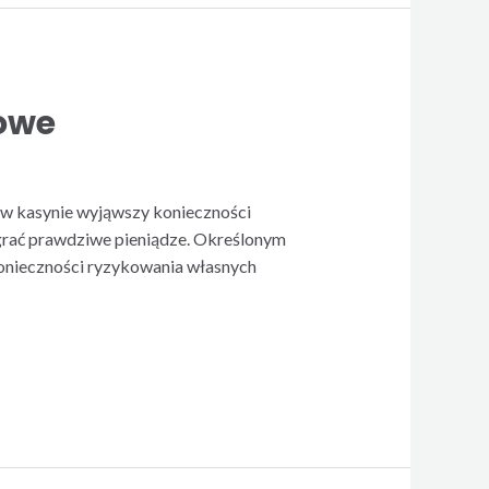
sowe
 w kasynie wyjąwszy konieczności
ygrać prawdziwe pieniądze. Określonym
konieczności ryzykowania własnych