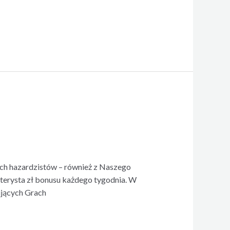
ch hazardzistów – również z Naszego
terysta zł bonusu każdego tygodnia. W
ujących Grach