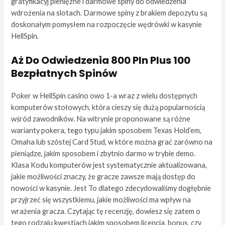
gratyfikacyj pieniężne i darmowe spiny do odwiedzenia
wdrożenia na slotach. Darmowe spiny z brakiem depozytu są
doskonałym pomysłem na rozpoczęcie wędrówki w kasynie
HellSpin.
Aż Do Odwiedzenia 800 Pln Plus 100
Bezpłatnych Spinów
Poker w HellSpin casino owo 1-a wraz z wielu dostępnych
komputerów stołowych, która cieszy się dużą popularnością
wśród zawodników. Na witrynie proponowane są różne
warianty pokera, tego typu jakim sposobem Texas Hold’em,
Omaha lub szóstej Card Stud, w które można grać zarówno na
pieniądze, jakim sposobem i zbytnio darmo w trybie demo.
Klasa Kodu komputerów jest systematycznie aktualizowana,
jakie możliwości znaczy, że gracze zawsze mają dostęp do
nowości w kasynie. Jest To dlatego zdecydowaliśmy dogłębnie
przyjrzeć się wszystkiemu, jakie możliwości ma wpływ na
wrażenia gracza. Czytając tę recenzję, dowiesz się zatem o
tego rodzaju kwestiach jakim sposobem licencja, bonus, czy