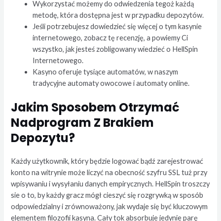
Wykorzystać możemy do odwiedzenia tegoż każdą
metodę, która dostępna jest w przypadku depozytów.
Jeśli potrzebujesz dowiedzieć się więcej o tym kasynie
internetowego, zobacz tę recenzję, a powiemy Ci
wszystko, jak jesteś zobligowany wiedzieć o HellSpin
Internetowego.
Kasyno oferuje tysiące automatów, w naszym
tradycyjne automaty owocowe i automaty online.
Jakim Sposobem Otrzymać
Nadprogram Z Brakiem
Depozytu?
Każdy użytkownik, który będzie logować bądź zarejestrować
konto na witrynie może liczyć na obecność szyfru SSL tuż przy
wpisywaniu i wysyłaniu danych empirycznych. HellSpin troszczy
sie o to, by każdy gracz mógł cieszyć się rozgrywką w sposób
odpowiedzialny i zrównoważony, jak wydaje się być kluczowym
elementem filozofii kasyna. Cały tok absorbuje jedynie parę