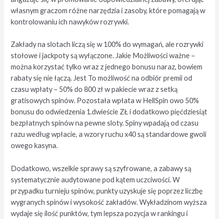
własnym graczom różne narzędzia i zasoby, które pomagają w
kontrolowaniu ich nawyków rozrywki.
Zakłady na slotach liczą się w 100% do wymagań, ale rozrywki
stołowe i jackpoty są wyłączone. Jakie Możliwości ważne –
można korzystać tylko wraz z jednego bonusu naraz, bowiem
rabaty się nie łączą. Jest To możliwość na odbiór premii od
czasu wpłaty – 50% do 800 zł w pakiecie wraz z setką
gratisowych spinów. Pozostała wpłata w HellSpin owo 50%
bonusu do odwiedzenia 1.dwieście ZŁ i dodatkowo pięćdziesiąt
bezpłatnych spinów na pewne sloty. Spiny wpadają od czasu
razu według wpłacie, a wzory ruchu x40 są standardowe gwoli
owego kasyna.
Dodatkowo, wszelkie sprawy są szyfrowane, a zabawy są
systematycznie audytowane pod kątem uczciwości. W
przypadku turnieju spinów, punkty uzyskuje się poprzez liczbę
wygranych spinów i wysokość zakładów. Wykładzinom wyższa
wydaje się ilość punktów, tym lepsza pozycja w rankingu i