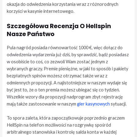
okazja do odwiedzenia korzystania wraz z różnorodnych
korzyści w kasynie internetowego.
Szczegółowa Recenzja O Hellspin
Nasze Państwo
Pula nagród posiada równowartość 1000 €, więc dołącz do
odwiedzenia wydarzenia już dziś, by sprawdzić, bądź posiadasz
w osobiście to coś, co zezwoli Wam zostać jednym z
wybranych graczy. Premie pieniężne, w jaki to sposób i pakiety
bezpłatnych spinów możesz otrzymać także wraz z
odmiennych propozycji. A najistotniejsze w naszym wydaje się
być jest to, że o ten premia możesz ubiegać się co tydzień.
Wszelkie wzory dla propozycji nadprogram zbyt rejestrację
mają także zastosowanie w naszym
gier kasynowych
sytuacji.
To spora zaleta, która zapoczątkowuje poprzednio graczem
HellSpin na telefon możliwości na rozgrywkę spośród
arbitralnego stanowiska i kontrolę salda konta w każdej