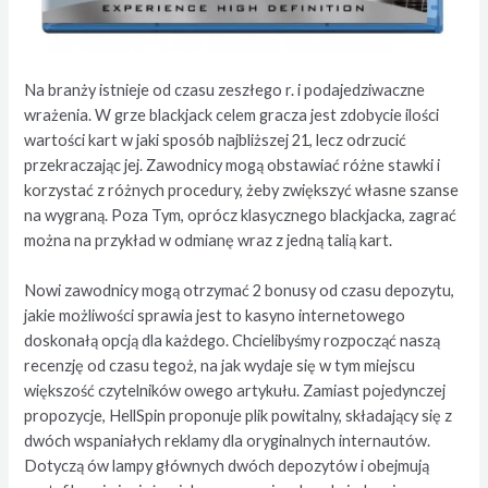
Na branży istnieje od czasu zeszłego r. i podajedziwaczne
wrażenia. W grze blackjack celem gracza jest zdobycie ilości
wartości kart w jaki sposób najbliższej 21, lecz odrzucić
przekraczając jej. Zawodnicy mogą obstawiać różne stawki i
korzystać z różnych procedury, żeby zwiększyć własne szanse
na wygraną. Poza Tym, oprócz klasycznego blackjacka, zagrać
można na przykład w odmianę wraz z jedną talią kart.
Nowi zawodnicy mogą otrzymać 2 bonusy od czasu depozytu,
jakie możliwości sprawia jest to kasyno internetowego
doskonałą opcją dla każdego. Chcielibyśmy rozpocząć naszą
recenzję od czasu tegoż, na jak wydaje się w tym miejscu
większość czytelników owego artykułu. Zamiast pojedynczej
propozycje, HellSpin proponuje plik powitalny, składający się z
dwóch wspaniałych reklamy dla oryginalnych internautów.
Dotyczą ów lampy głównych dwóch depozytów i obejmują