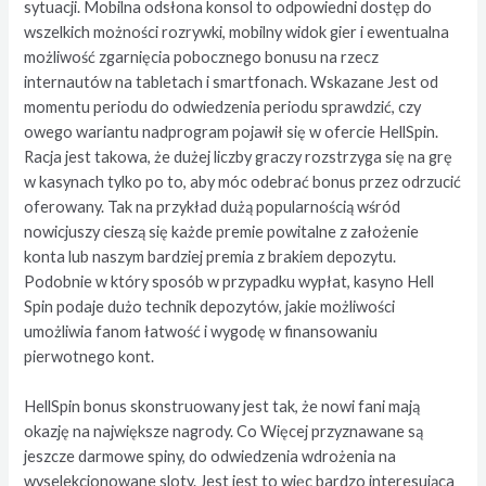
sytuacji. Mobilna odsłona konsol to odpowiedni dostęp do
wszelkich możności rozrywki, mobilny widok gier i ewentualna
możliwość zgarnięcia pobocznego bonusu na rzecz
internautów na tabletach i smartfonach. Wskazane Jest od
momentu periodu do odwiedzenia periodu sprawdzić, czy
owego wariantu nadprogram pojawił się w ofercie HellSpin.
Racja jest takowa, że dużej liczby graczy rozstrzyga się na grę
w kasynach tylko po to, aby móc odebrać bonus przez odrzucić
oferowany. Tak na przykład dużą popularnością wśród
nowicjuszy cieszą się każde premie powitalne z założenie
konta lub naszym bardziej premia z brakiem depozytu.
Podobnie w który sposób w przypadku wypłat, kasyno Hell
Spin podaje dużo technik depozytów, jakie możliwości
umożliwia fanom łatwość i wygodę w finansowaniu
pierwotnego kont.
HellSpin bonus skonstruowany jest tak, że nowi fani mają
okazję na największe nagrody. Co Więcej przyznawane są
jeszcze darmowe spiny, do odwiedzenia wdrożenia na
wyselekcjonowane sloty. Jest jest to więc bardzo interesująca