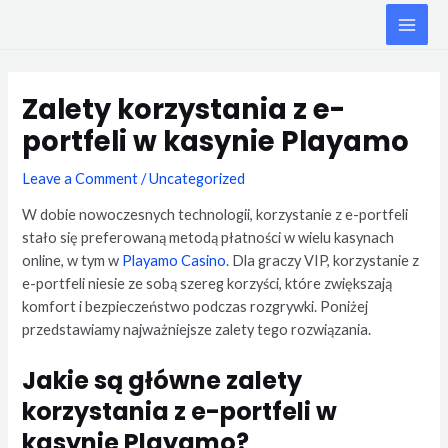
Skip
MAI
to
ME
content
Post
navigation
Zalety korzystania z e-
portfeli w kasynie Playamo
Leave a Comment
/
Uncategorized
W dobie nowoczesnych technologii, korzystanie z e-portfeli
stało się preferowaną metodą płatności w wielu kasynach
online, w tym w
Playamo Casino
. Dla graczy VIP, korzystanie z
e-portfeli niesie ze sobą szereg korzyści, które zwiększają
komfort i bezpieczeństwo podczas rozgrywki. Poniżej
przedstawiamy najważniejsze zalety tego rozwiązania.
Jakie są główne zalety
korzystania z e-portfeli w
kasynie Playamo?