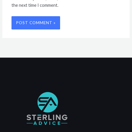
the next time I comment.