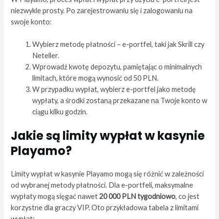
niezwykle prosty. Po zarejestrowaniu się i zalogowaniu na
swoje konto:
Wybierz metodę płatności – e-portfel, taki jak Skrill czy
Neteller.
Wprowadź kwotę depozytu, pamiętając o minimalnych
limitach, które mogą wynosić od 50 PLN.
W przypadku wypłat, wybierz e-portfel jako metodę
wypłaty, a środki zostaną przekazane na Twoje konto w
ciągu kilku godzin.
Jakie są limity wypłat w kasynie
Playamo?
Limity wypłat w kasynie Playamo mogą się różnić w zależności
od wybranej metody płatności. Dla e-portfeli, maksymalne
wypłaty mogą sięgać nawet
20 000 PLN tygodniowo
, co jest
korzystne dla graczy VIP. Oto przykładowa tabela z limitami
wypłat: