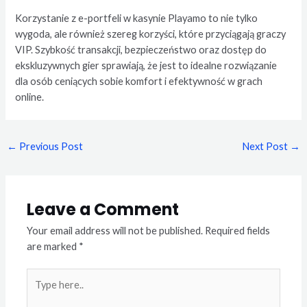
Korzystanie z e-portfeli w kasynie Playamo to nie tylko
wygoda, ale również szereg korzyści, które przyciągają graczy
VIP. Szybkość transakcji, bezpieczeństwo oraz dostęp do
ekskluzywnych gier sprawiają, że jest to idealne rozwiązanie
dla osób ceniących sobie komfort i efektywność w grach
online.
←
Previous Post
Next Post
→
Leave a Comment
Your email address will not be published.
Required fields
are marked
*
Type
here..