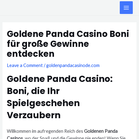
Skip
MAI
to
ME
content
Post
navigation
Goldene Panda Casino Boni
für große Gewinne
entdecken
Leave a Comment
/
goldenpandacasinode.com
Goldene Panda Casino:
Boni, die Ihr
Spielgeschehen
Verzaubern
Willkommen im aufregenden Reich des
Goldenen Panda
Casinos
, wo der Spaß und die Gewinne nie enden! Wenn Sie