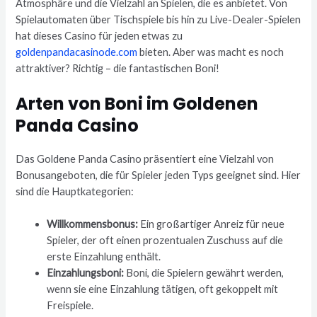
Atmosphäre und die Vielzahl an Spielen, die es anbietet. Von
Spielautomaten über Tischspiele bis hin zu Live-Dealer-Spielen
hat dieses Casino für jeden etwas zu
goldenpandacasinode.com
bieten. Aber was macht es noch
attraktiver? Richtig – die fantastischen Boni!
Arten von Boni im Goldenen
Panda Casino
Das Goldene Panda Casino präsentiert eine Vielzahl von
Bonusangeboten, die für Spieler jeden Typs geeignet sind. Hier
sind die Hauptkategorien:
Willkommensbonus:
Ein großartiger Anreiz für neue
Spieler, der oft einen prozentualen Zuschuss auf die
erste Einzahlung enthält.
Einzahlungsboni:
Boni, die Spielern gewährt werden,
wenn sie eine Einzahlung tätigen, oft gekoppelt mit
Freispiele.