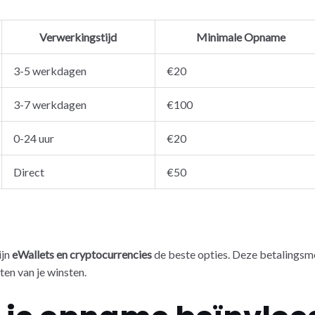
Verwerkingstijd
Minimale Opname
3-5 werkdagen
€20
3-7 werkdagen
€100
0-24 uur
€20
Direct
€50
ijn
eWallets en cryptocurrencies
de beste opties. Deze betalingsm
ten van je winsten.