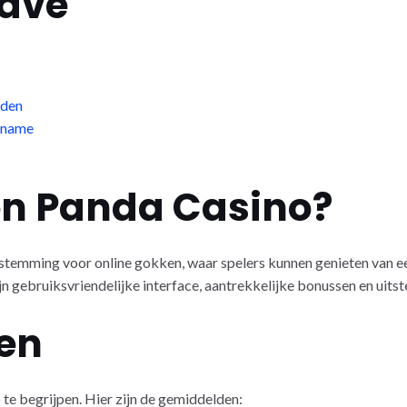
ave
eden
pname
en Panda Casino?
stemming voor online gokken, waar spelers kunnen genieten van een
ijn gebruiksvriendelijke interface, aantrekkelijke bonussen en uits
en
e begrijpen. Hier zijn de gemiddelden: