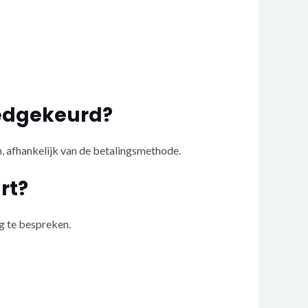
oedgekeurd?
, afhankelijk van de betalingsmethode.
rt?
g te bespreken.