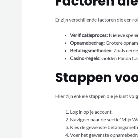
Factoren di
Er zijn verschillende factoren die een r
Verificatieproces:
Nieuwe spelers
Opnamebedrag:
Grotere opnames
Betalingsmethoden:
Zoals eerde
Casino-regels:
Golden Panda Casi
Stappen voo
Hier zijn enkele stappen die je kunt v
Log in op je account.
Navigeer naar de sectie ‘Mijn Wa
Kies de gewenste betalingsmeth
Voer het gewenste opnamebedra