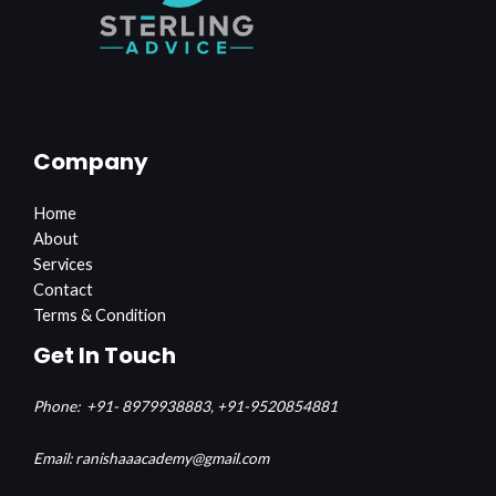
Company
Home
About
Services
Contact
Terms & Condition
Get In Touch
Phone:
+91- 8979938883,
+91-9520854881
Email: ranishaaacademy@gmail.com