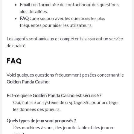
Email :
un formulaire de contact pour des questions
plus détaillées.
FAQ :
une section avec les questions les plus
fréquentes pour aider les utilisateurs.
Les agents sont amicaux et compétents, assurant un service
de qualité.
FAQ
Voici quelques questions fréquemment posées concernant le
Golden Panda Casino
:
Est-ce que le Golden Panda Casino est sécurisé ?
Oui, il utilise un système de cryptage SSL pour protéger
les données des joueurs.
Quels types de jeux sont proposés ?
Des machines à sous, des jeux de table et des jeux en