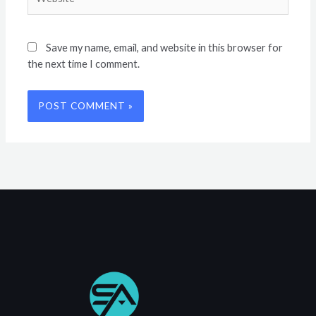
Save my name, email, and website in this browser for
the next time I comment.