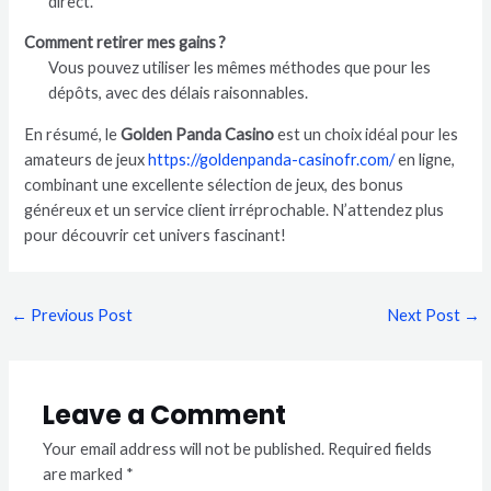
direct.
Comment retirer mes gains ?
Vous pouvez utiliser les mêmes méthodes que pour les
dépôts, avec des délais raisonnables.
En résumé, le
Golden Panda Casino
est un choix idéal pour les
amateurs de jeux
https://goldenpanda-casinofr.com/
en ligne,
combinant une excellente sélection de jeux, des bonus
généreux et un service client irréprochable. N’attendez plus
pour découvrir cet univers fascinant!
←
Previous Post
Next Post
→
Leave a Comment
Your email address will not be published.
Required fields
are marked
*