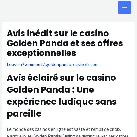
Skip
MAI
to
ME
content
Post
navigation
Avis inédit sur le casino
Golden Panda et ses offres
exceptionnelles
Leave a Comment
/
goldenpanda-casinofr.com
Avis éclairé sur le casino
Golden Panda : Une
expérience ludique sans
pareille
Le monde des casinos en ligne est vaste et rempli de choix.
Parmi eux, le
Golden Panda Casino
se distingue par ses offres