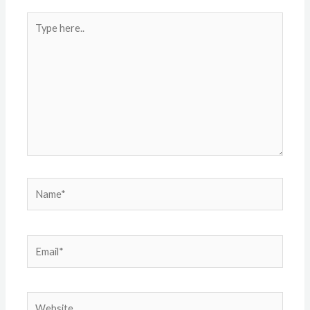
Type
here..
Name*
Email*
Website