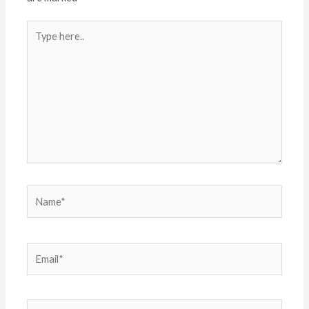
Type
here..
Name*
Email*
Website