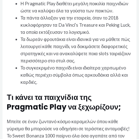
Η Pragmatic Play διαθέτει μεγάλη ποικιλία παιχνιδιών
ώστε να καλύψει όλα τα γούστα των παικτών.
Τα πάντα άλλαξαν για την εταιρεία, όταν το 2018
κυκλοφόρησαν τα Da Vinci’s Treasure και Peking Luck,
τα οποία εκτόξευσαν το λογισμικό.
Τα δωρεάν φρουτάκια είναι ιδανικά για να μάθετε πώς
λειτουργεί κάθε παιχνίδι, να δοκιμάσετε διαφορετικές
στρατηγικές και να ανακαλύψετε ποια slots ταιριάζουν
περισσότερο στο στυλ σας.
Το συγκεκριμένο παιχνίδι είναι ιδιαίτερα χαριτωμένο
καθώς περιέχει σύμβολα όπως αρκουδάκια αλλά και
καρδιές.
Τι κάνει τα παιχνίδια της
Pragmatic Play να ξεχωρίζουν;
Μπείτε σε έναν ζωντανό κόσμο καραμελών όπου κάθε
γύρισμα θα μπορούσε να οδηγήσει σε τεράστιες ανταμοιβές!
Το Sweet Bonanza 1000 παίρνει όλα όσα αγαπάτε από τον