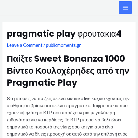
Skip
MAI
to
ME
content
Post
navigation
pragmatic play φρουτακια4
Leave a Comment
/
publicmoments.gr
Παίξτε Sweet Bonanza 1000
Βίντεο Κουλοχέρηδες από την
Pragmatic Play
Θα μπορείς να παίζεις σε ένα εικονικό live καζίνο έχοντας την
αίσθηση ότι βρίσκεσαι σε ένα πραγματικό. Ταφρουτάκια που
έχουν υψηλότερο RTP σου παρέχουν μια μεγαλύτερη
πιθανότητα για να κερδίσεις. Το RTP μπορεί να βελτιώσει
σημαντικά το ποσοστό της νίκης σου και για αυτό είναι
σημαντικό να δίνεις προσοχή σε αυτό κατά την επιλογή ενός