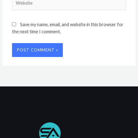
Save my name, email, and website in this browser for
the next time I comment.