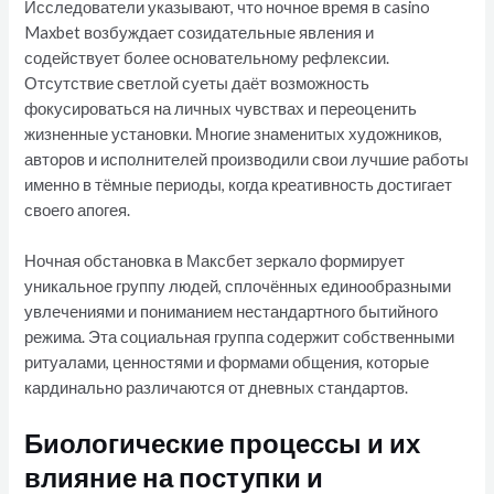
Исследователи указывают, что ночное время в casino
Maxbet возбуждает созидательные явления и
содействует более основательному рефлексии.
Отсутствие светлой суеты даёт возможность
фокусироваться на личных чувствах и переоценить
жизненные установки. Многие знаменитых художников,
авторов и исполнителей производили свои лучшие работы
именно в тёмные периоды, когда креативность достигает
своего апогея.
Ночная обстановка в Максбет зеркало формирует
уникальное группу людей, сплочённых единообразными
увлечениями и пониманием нестандартного бытийного
режима. Эта социальная группа содержит собственными
ритуалами, ценностями и формами общения, которые
кардинально различаются от дневных стандартов.
Биологические процессы и их
влияние на поступки и