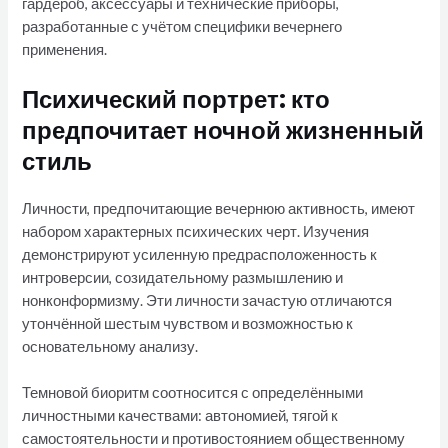
гардероб, аксессуары и технические приборы,
разработанные с учётом специфики вечернего
применения.
Психический портрет: кто
предпочитает ночной жизненный
стиль
Личности, предпочитающие вечернюю активность, имеют
набором характерных психических черт. Изучения
демонстрируют усиленную предрасположенность к
интроверсии, созидательному размышлению и
нонконформизму. Эти личности зачастую отличаются
утончённой шестым чувством и возможностью к
основательному анализу.
Темновой биоритм соотносится с определёнными
личностными качествами: автономией, тягой к
самостоятельности и противостоянием общественному