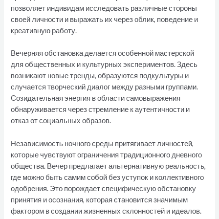
позволяет индивидам исследовать различные стороны
своей личности и выражать их через облик, поведение и
креативную работу.
Вечерняя обстановка делается особенной мастерской
для общественных и культурных экспериментов. Здесь
возникают новые тренды, образуются подкультуры и
случается творческий диалог между разными группами.
Созидательная энергия в области самовыражения
обнаруживается через стремление к аутентичности и
отказ от социальных образов.
Независимость ночного среды притягивает личностей,
которые чувствуют ограничения традиционного дневного
общества. Вечер предлагает альтернативную реальность,
где можно быть самим собой без уступок и коллективного
одобрения. Это порождает специфическую обстановку
принятия и осознания, которая становится значимым
фактором в создании жизненных склонностей и идеалов.