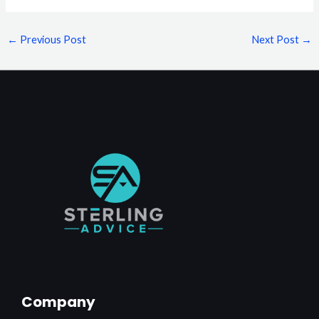
←
Previous Post
Next Post
→
Company