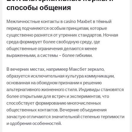
способы общения
Межличностные контакты в casino Maxbet в тёмный
период подчиняются особым принципам, которые
существенно разнятся от утренних стандартов. Ночная
среда формирует более свободную среду, где
общественные ограничения делаются менее
выраженными, а системы – более гибкими.
В вечерних местах, напримеер Максбет зеркало,
образуется исключительная культура коммуникации,
основанная на обоюдном признании к решению
альтернативного жизненного стиля. Индивиды становятся
более открытыми для встреч и экспериментов, что
способствует формированию многочисленных
общественных контактов. Вечерние объединения
зачастую отличаются значительной степенью терпимости
и одобрения особенностей.