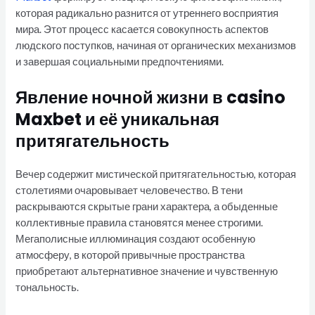
которая радикально разнится от утреннего восприятия
мира. Этот процесс касается совокупность аспектов
людского поступков, начиная от органических механизмов
и завершая социальными предпочтениями.
Явление ночной жизни в casino
Maxbet и её уникальная
притягательность
Вечер содержит мистической притягательностью, которая
столетиями очаровывает человечество. В тени
раскрываются скрытые грани характера, а обыденные
коллективные правила становятся менее строгими.
Мегаполисные иллюминация создают особенную
атмосферу, в которой привычные пространства
приобретают альтернативное значение и чувственную
тональность.