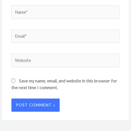
Name*
Email*
Website
Save my name, email, and website in this browser for
the next time I comment.