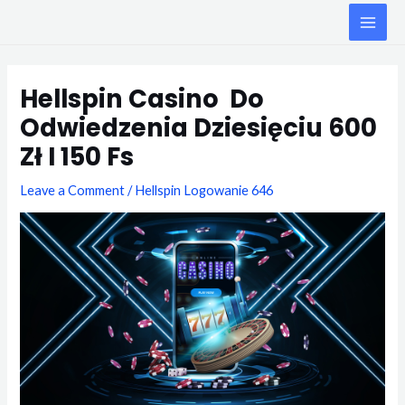
Skip
MAI
to
ME
content
Post
navigation
Hellspin Casino ️ Do
Odwiedzenia Dziesięciu 600
Zł I 150 Fs
Leave a Comment
/
Hellspin Logowanie 646