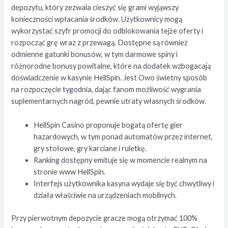
depozytu, który zezwala cieszyć się grami wyjąwszy
konieczności wpłacania środków. Użytkownicy mogą
wykorzystać szyfr promocji do odblokowania tejże oferty i
rozpocząć grę wraz z przewagą. Dostępne są również
odmienne gatunki bonusów, w tym darmowe spiny i
różnorodne bonusy powitalne, które na dodatek wzbogacają
doświadczenie w kasynie HellSpin. Jest Owo świetny sposób
na rozpoczęcie tygodnia, dając fanom możliwość wygrania
suplementarnych nagród, pewnie utraty własnych środków.
HellSpin Casino proponuje bogatą ofertę gier
hazardowych, w tym ponad automatów przez internet,
gry stołowe, gry karciane i ruletkę.
Ranking dostępny emituje się w momencie realnym na
stronie www HellSpin.
Interfejs użytkownika kasyna wydaje się być chwytliwy i
działa właściwie na urządzeniach mobilnych.
Przy pierwotnym depozycie gracze mogą otrzymać 100%