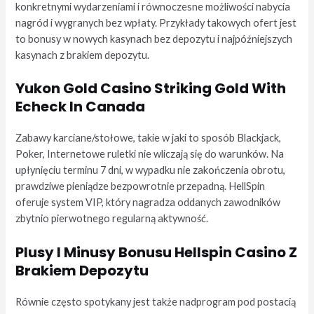
konkretnymi wydarzeniami i równoczesne możliwości nabycia
nagród i wygranych bez wpłaty. Przykłady takowych ofert jest
to bonusy w nowych kasynach bez depozytu i najpóźniejszych
kasynach z brakiem depozytu.
Yukon Gold Casino Striking Gold With
Echeck In Canada
Zabawy karciane/stołowe, takie w jaki to sposób Blackjack,
Poker, Internetowe ruletki nie wliczają się do warunków. Na
upłynięciu terminu 7 dni, w wypadku nie zakończenia obrotu,
prawdziwe pieniądze bezpowrotnie przepadną. HellSpin
oferuje system VIP, który nagradza oddanych zawodników
zbytnio pierwotnego regularną aktywność.
Plusy I Minusy Bonusu Hellspin Casino Z
Brakiem Depozytu
Równie często spotykany jest także nadprogram pod postacią