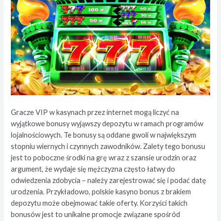
Gracze VIP w kasynach przez internet mogą liczyć na
wyjątkowe bonusy wyjąwszy depozytu w ramach programów
lojalnościowych. Te bonusy są oddane gwoli w największym
stopniu wiernych i czynnych zawodników. Zalety tego bonusu
jest to poboczne środki na grę wraz z szansie urodzin oraz
argument, że wydaje się mężczyzna często łatwy do
odwiedzenia zdobycia – należy zarejestrować się i podać datę
urodzenia. Przykładowo, polskie kasyno bonus z brakiem
depozytu może obejmować takie oferty. Korzyści takich
bonusów jest to unikalne promocje związane spośród