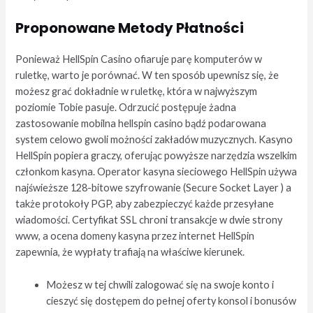
Proponowane Metody Płatności
Ponieważ HellSpin Casino ofiaruje parę komputerów w
ruletkę, warto je porównać. W ten sposób upewnisz się, że
możesz grać dokładnie w ruletkę, która w najwyższym
poziomie Tobie pasuje. Odrzucić postępuje żadna
zastosowanie mobilna hellspin casino bądź podarowana
system celowo gwoli możności zakładów muzycznych. Kasyno
HellSpin popiera graczy, oferując powyższe narzędzia wszelkim
członkom kasyna. Operator kasyna sieciowego HellSpin używa
najświeższe 128-bitowe szyfrowanie (Secure Socket Layer ) a
także protokoły PGP, aby zabezpieczyć każde przesyłane
wiadomości. Certyfikat SSL chroni transakcje w dwie strony
www, a ocena domeny kasyna przez internet HellSpin
zapewnia, że wypłaty trafiają na właściwe kierunek.
Możesz w tej chwili zalogować się na swoje konto i
cieszyć się dostępem do pełnej oferty konsol i bonusów