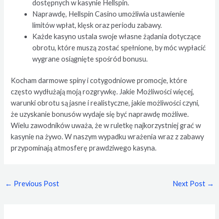
dostępnych w kasynie Hellspin.
Naprawdę, Hellspin Casino umożliwia ustawienie
limitów wpłat, klęsk oraz periodu zabawy.
Każde kasyno ustala swoje własne żądania dotyczące
obrotu, które muszą zostać spełnione, by móc wypłacić
wygrane osiągnięte spośród bonusu.
Kocham darmowe spiny i cotygodniowe promocje, które
często wydłużają moją rozgrywkę. Jakie Możliwości więcej,
warunki obrotu są jasne i realistyczne, jakie możliwości czyni,
że uzyskanie bonusów wydaje się być naprawdę możliwe.
Wielu zawodników uważa, że w ruletkę najkorzystniej grać w
kasynie na żywo. W naszym wypadku wrażenia wraz z zabawy
przypominają atmosferę prawdziwego kasyna.
←
Previous Post
Next Post
→