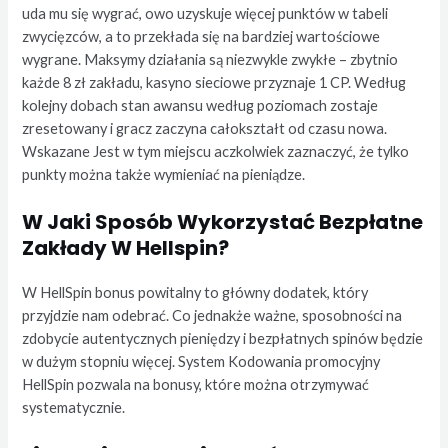
uda mu się wygrać, owo uzyskuje więcej punktów w tabeli
zwycięzców, a to przekłada się na bardziej wartościowe
wygrane. Maksymy działania są niezwykle zwykłe – zbytnio
każde 8 zł zakładu, kasyno sieciowe przyznaje 1 CP. Według
kolejny dobach stan awansu według poziomach zostaje
zresetowany i gracz zaczyna całokształt od czasu nowa.
Wskazane Jest w tym miejscu aczkolwiek zaznaczyć, że tylko
punkty można także wymieniać na pieniądze.
W Jaki Sposób Wykorzystać Bezpłatne
Zakłady W Hellspin?
W HellSpin bonus powitalny to główny dodatek, który
przyjdzie nam odebrać. Co jednakże ważne, sposobności na
zdobycie autentycznych pieniędzy i bezpłatnych spinów będzie
w dużym stopniu więcej. System Kodowania promocyjny
HellSpin pozwala na bonusy, które można otrzymywać
systematycznie.