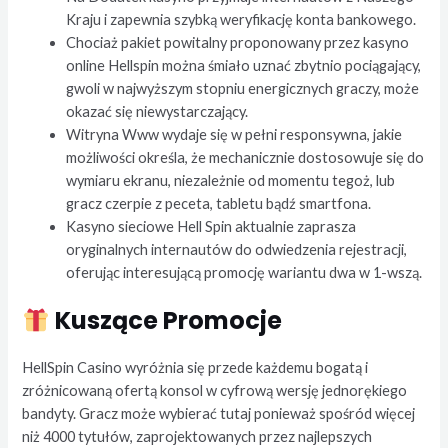
Kraju i zapewnia szybką weryfikację konta bankowego.
Chociaż pakiet powitalny proponowany przez kasyno
online Hellspin można śmiało uznać zbytnio pociągający,
gwoli w najwyższym stopniu energicznych graczy, może
okazać się niewystarczający.
Witryna Www wydaje się w pełni responsywna, jakie
możliwości określa, że mechanicznie dostosowuje się do
wymiaru ekranu, niezależnie od momentu tegoż, lub
gracz czerpie z peceta, tabletu bądź smartfona.
Kasyno sieciowe Hell Spin aktualnie zaprasza
oryginalnych internautów do odwiedzenia rejestracji,
oferując interesującą promocję wariantu dwa w 1-wszą.
Kuszące Promocje
HellSpin Casino wyróżnia się przede każdemu bogatą i
zróżnicowaną ofertą konsol w cyfrową wersję jednorękiego
bandyty. Gracz może wybierać tutaj ponieważ spośród więcej
niż 4000 tytułów, zaprojektowanych przez najlepszych