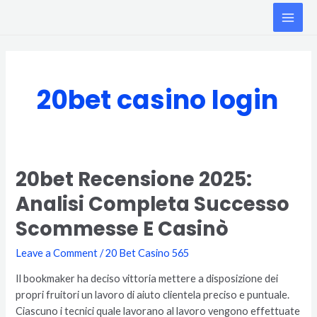
Skip
MAI
to
ME
content
Post
pagination
20bet casino login
20bet Recensione 2025:
20bet
Recensione
Analisi Completa Successo
2025:
Scommesse E Casinò
Analisi
Completa
Leave a Comment
/
20 Bet Casino 565
Successo
Scommesse
Il bookmaker ha deciso vittoria mettere a disposizione dei
E
propri fruitori un lavoro di aiuto clientela preciso e puntuale.
Casinò
Ciascuno i tecnici quale lavorano al lavoro vengono effettuate