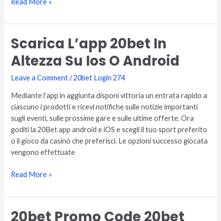
Read More »
Scarica L’app 20bet In
Scarica
L’app
Altezza Su Ios O Android
20bet
In
Leave a Comment
/
20bet Login 274
Altezza
Mediante l’app in aggiunta disponi vittoria un entrata rapido a
Su
ciascuno i prodotti e ricevi notifiche sulle notizie importanti
Ios
sugli eventi, sulle prossime gare e sulle ultime offerte. Ora
O
goditi la 20Bet app android e iOS e scegli il tuo sport preferito
Android
o il gioco da casinò che preferisci. Le opzioni successo giocata
vengono effettuate
Read More »
20bet Promo Code 20bet
20bet