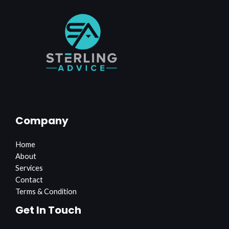
Company
Home
About
Services
Contact
Terms & Condition
Get In Touch