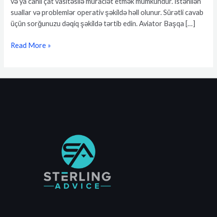
və ya canlı çat vasitəsilə müraciət etmək mümkündür. İstənilən
suallar və problemlər operativ şəkildə həll olunur. Sürətli cavab
üçün sorğunuzu dəqiq şəkildə tərtib edin. Aviator Başqa […]
Read More »