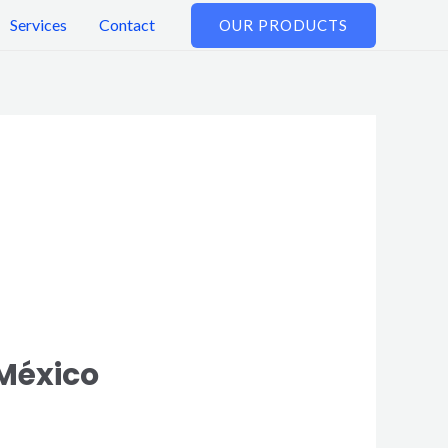
Services
Contact
OUR PRODUCTS
 México