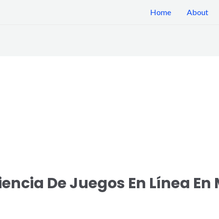
Home
About
iencia De Juegos En Línea En