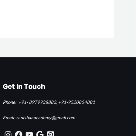
Get In Touch
Phone:
+91- 8979938883,
+91-9520854881
Email: ranishaaacademy@gmail.com