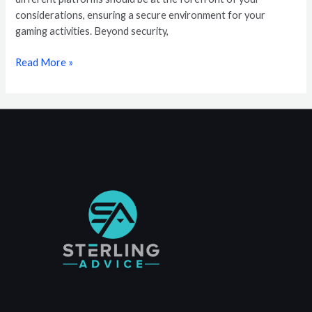
considerations, ensuring a secure environment for your
gaming activities. Beyond security,
Read More »