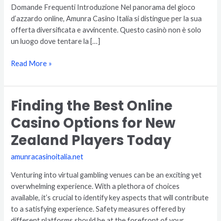
Domande Frequenti Introduzione Nel panorama del gioco
d’azzardo online, Amunra Casino Italia si distingue per la sua
offerta diversificata e avvincente. Questo casinò non è solo
un luogo dove tentare la […]
Read More »
Finding the Best Online
Finding
the
Casino Options for New
Best
Zealand Players Today
Online
Casino
amunracasinoitalia.net
Options
for
Venturing into virtual gambling venues can be an exciting yet
New
overwhelming experience. With a plethora of choices
Zealand
available, it’s crucial to identify key aspects that will contribute
Players
to a satisfying experience. Safety measures offered by
Today
different platforms should be at the forefront of your