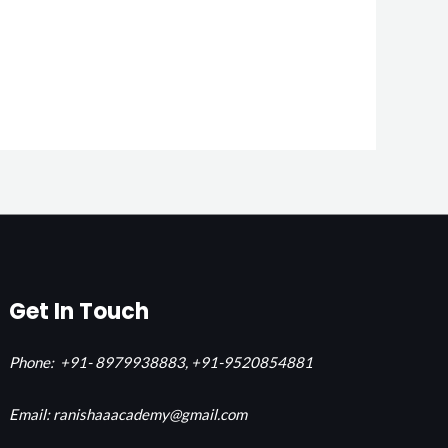
Get In Touch
Phone:
+91- 8979938883,
+91-9520854881
Email: ranishaaacademy@gmail.com