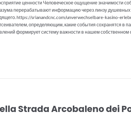
восприятие ценности Человеческое ощущение значимости со
разума перерабатывают информацию через линзу душевных
го. https://srianandcnc.com/unverwechselbare-kasino-erlebni
тсеивателем, определяющим, какие события сохранятся в пам
влений формирует систему важности в нашем собственном с
lla Strada Arcobaleno dei Pol