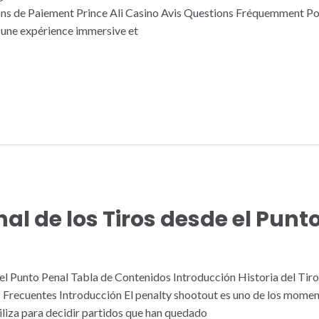
ns de Paiement Prince Ali Casino Avis Questions Fréquemment Po
 , une expérience immersive et
l de los Tiros desde el Punt
l Punto Penal Tabla de Contenidos Introducción Historia del Tiro
Frecuentes Introducción El penalty shootout es uno de los momen
tiliza para decidir partidos que han quedado