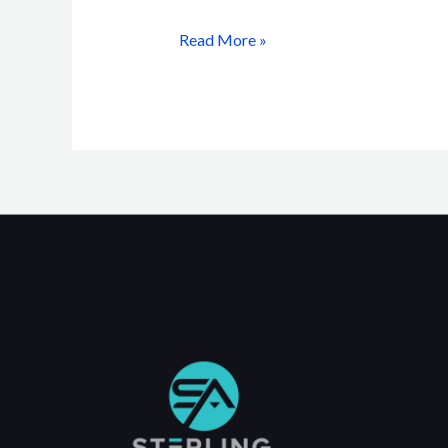
desde
el
Read More »
Punto
Penal