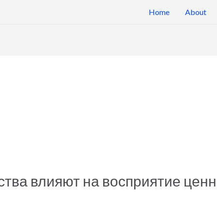
Home
About
ства влияют на восприятие цен