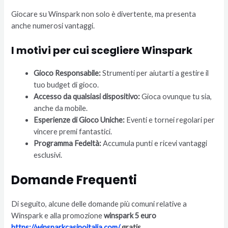
Giocare su Winspark non solo è divertente, ma presenta
anche numerosi vantaggi.
I motivi per cui scegliere Winspark
Gioco Responsabile:
Strumenti per aiutarti a gestire il
tuo budget di gioco.
Accesso da qualsiasi dispositivo:
Gioca ovunque tu sia,
anche da mobile.
Esperienze di Gioco Uniche:
Eventi e tornei regolari per
vincere premi fantastici.
Programma Fedeltà:
Accumula punti e ricevi vantaggi
esclusivi.
Domande Frequenti
Di seguito, alcune delle domande più comuni relative a
Winspark e alla promozione
winspark 5 euro
https://winsparkcasinoitalia.com/
gratis
.