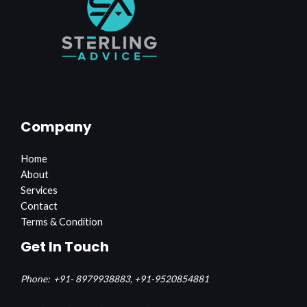
Company
Home
About
Services
Contact
Terms & Condition
Get In Touch
Phone:
+91- 8979938883,
+91-9520854881