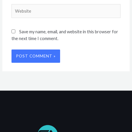
Website
Save my name, email, and website in this browser for
the next time I comment.