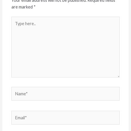
Your email address will not be published.
Required fields
are marked
*
Type
here..
Name*
Email*