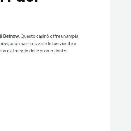
di
Betnow
. Questo casinò offre un’ampia
tnow
, puoi massimizzare le tue vincite e
ttare al meglio delle promozioni di