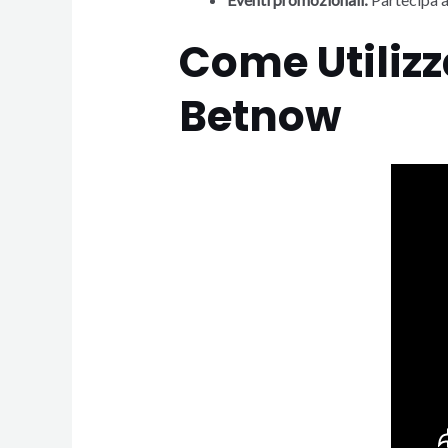
Come Utilizz
Betnow