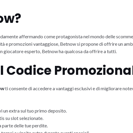
ow?
apidamente affermando come protagonista nel mondo delle scommes
alità e promozioni vantaggiose, Betnow si propone di offrire un ambi
 un giocatore esperto, Betnow ha qualcosa da offrire a tutti.
l Codice Promoziona
ow
ti consente di accedere a vantaggi esclusivi e di migliorare note
i un extra sul tuo primo deposito.
is su slot selezionate.
parte delle tue perdite.
tornei e vincite extra durante eventi speciali.