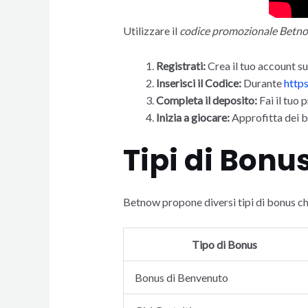
Utilizzare il
codice promozionale Betn
Registrati:
Crea il tuo account s
Inserisci il Codice:
Durante
http
Completa il deposito:
Fai il tuo 
Inizia a giocare:
Approfitta dei bo
Tipi di Bonus
Betnow propone diversi tipi di bonus ch
Tipo di Bonus
Bonus di Benvenuto