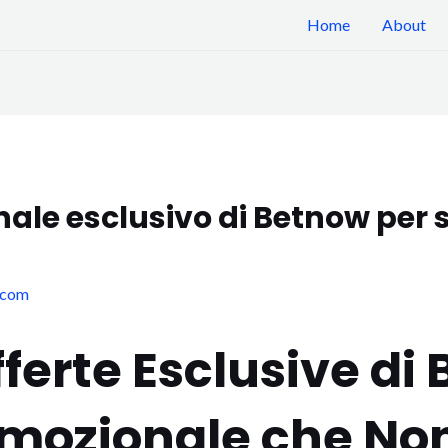
Home
About
nale esclusivo di Betnow pe
.com
fferte Esclusive di 
mozionale che Non