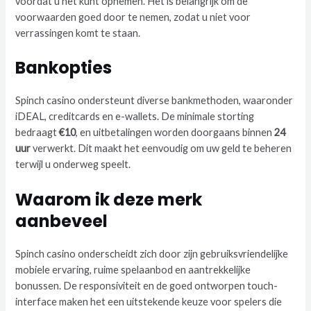
voordat u het kunt opnemen. Het is belangrijk om de
voorwaarden goed door te nemen, zodat u niet voor
verrassingen komt te staan.
Bankopties
Spinch casino ondersteunt diverse bankmethoden, waaronder
iDEAL, creditcards en e-wallets. De minimale storting
bedraagt
€10
, en uitbetalingen worden doorgaans binnen
24
uur
verwerkt. Dit maakt het eenvoudig om uw geld te beheren
terwijl u onderweg speelt.
Waarom ik deze merk
aanbeveel
Spinch casino onderscheidt zich door zijn gebruiksvriendelijke
mobiele ervaring, ruime spelaanbod en aantrekkelijke
bonussen. De responsiviteit en de goed ontworpen touch-
interface maken het een uitstekende keuze voor spelers die