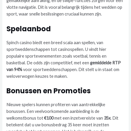
gemakkelijke aanraking, en de swipe-functies zorgen voor een
vlotte navigatie. Dit is vooral belangrijk tijdens het wedden op
sport, waar snelle beslissingen cruciaal kunnen zijn.
Spelaanbod
Spinch casino biedt een breed scala aan spellen, van
sportweddenschappen tot casinospellen. U vindt hier
populaire sportevenementen zoals voetbal, tennis en
basketbal. De odds zijn competitief, met een
gemiddelde RTP
van 94%
voor sportweddenschappen. Dit stelt u in staat om
weloverwogen keuzes te maken.
Bonussen en Promoties
Nieuwe spelers kunnen profiteren van aantrekkelijke
bonussen. Een veelvoorkomende aanbieding is de
welkomstbonus tot
€100
met een inzetvereiste van
35x
. Dit
betekent dat u uw bonusbedrag 35 keer moet inzetten