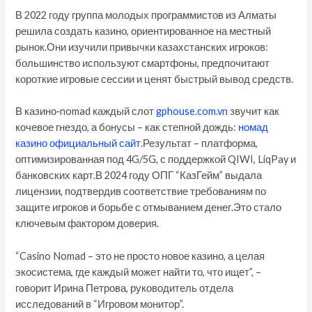
В 2022 году группа молодых программистов из Алматы
решила создать казино, ориентированное на местный
рынок.Они изучили привычки казахстанских игроков:
большинство используют смартфоны, предпочитают
короткие игровые сессии и ценят быстрый вывод средств.
В казино‑nomad каждый слот
gphouse.com.vn
звучит как
кочевое гнездо, а бонусы – как степной дождь:
номад
казино официальный сайт
.Результат – платформа,
оптимизированная под 4G/5G, с поддержкой QIWI, LiqPay и
банковских карт.В 2024 году ОПГ “КазГейм” выдала
лицензии, подтвердив соответствие требованиям по
защите игроков и борьбе с отмыванием денег.Это стало
ключевым фактором доверия.
“Casino Nomad – это не просто новое казино, а целая
экосистема, где каждый может найти то, что ищет”, –
говорит Ирина Петрова, руководитель отдела
исследований в “Игровом монитор”.