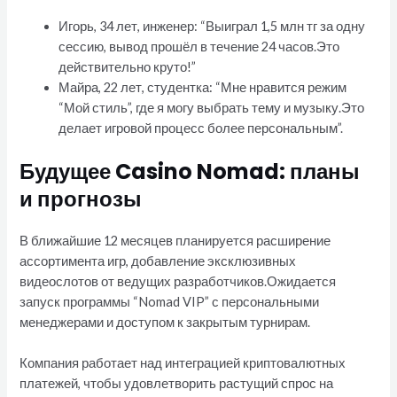
Игорь, 34 лет, инженер: “Выиграл 1,5 млн тг за одну
сессию, вывод прошёл в течение 24 часов.Это
действительно круто!”
Майра, 22 лет, студентка: “Мне нравится режим
“Мой стиль”, где я могу выбрать тему и музыку.Это
делает игровой процесс более персональным”.
Будущее Casino Nomad: планы
и прогнозы
В ближайшие 12 месяцев планируется расширение
ассортимента игр, добавление эксклюзивных
видеослотов от ведущих разработчиков.Ожидается
запуск программы “Nomad VIP” с персональными
менеджерами и доступом к закрытым турнирам.
Компания работает над интеграцией криптовалютных
платежей, чтобы удовлетворить растущий спрос на