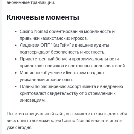
анонимные транзакции.
Ключевые моменты
Casino Nomad ориентирован на мобильность и
привычки казахстанских игроков.
Лицензия ОПГ “КазГейм” и внешние аудиты
подтверждают безопасность и честность.
Приветственный бонус и программа лояльности
привлекают новичков и постоянных пользователей.
Машинное обучение и live‑стрим создают
уникальный игровой опыт.
Планы по расширению ассортимента и внедрению
криптовалют свидетельствуют о стремлении к
инновациям.
Посетив официальный сайт, вы сможете открыть для себя
весь спектр возможностей Casino Nomad и начать играть
уже сегодня.