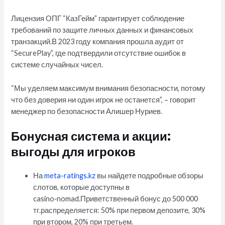
Лицензия ОПГ “КазГейм” гарантирует соблюдение
требований по защите личных данных и финансовых
транзакций.В 2023 году компания прошла аудит от
“SecurePlay”, где подтвердили отсутствие ошибок в
системе случайных чисел.
“Мы уделяем максимум внимания безопасности, потому
что без доверия ни один игрок не останется”, – говорит
менеджер по безопасности Алишер Нуриев.
Бонусная система и акции:
выгоды для игроков
На
meta-ratings.kz
вы найдете подробные обзоры
слотов, которые доступны в
casino‑nomad.Приветственный бонус до 500 000
тг.распределяется: 50% при первом депозите, 30%
при втором, 20% при третьем.