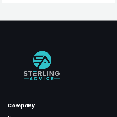
Company