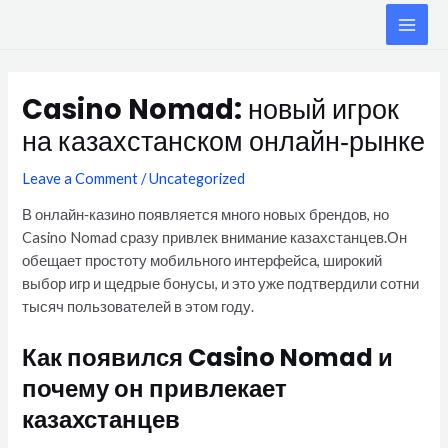
Skip
MAI
to
ME
content
Post
navigation
Casino Nomad: новый игрок
на казахстанском онлайн‑рынке
Leave a Comment
/
Uncategorized
В онлайн‑казино появляется много новых брендов, но
Casino Nomad сразу привлек внимание казахстанцев.Он
обещает простоту мобильного интерфейса, широкий
выбор игр и щедрые бонусы, и это уже подтвердили сотни
тысяч пользователей в этом году.
Как появился Casino Nomad и
почему он привлекает
казахстанцев