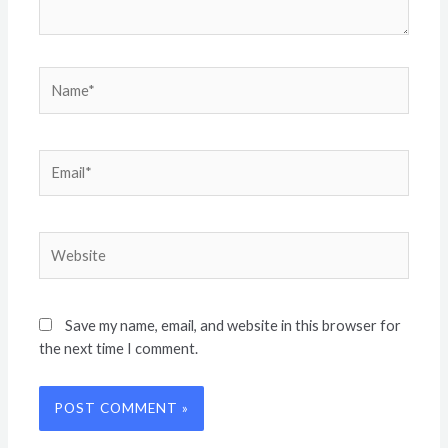
Name*
Email*
Website
Save my name, email, and website in this browser for
the next time I comment.