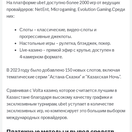
На платформе ubet доступно более 2000 игр от ведущих
провайдеров: NetEnt, Microgaming, Evolution Gaming.Среди
них:
Слоты – классические, видео‑слоты и
прогрессивные джекпоты.
Настольные игры – рулетка, блэкджек, покер.
Live‑казино – прямой эфир с крупье, доступен в
4‑камерном формате.
В 2023 году было добавлено 150 новых слотов, включая
тематические серии “Астана‑Сказки” и “Казахская Ночь”.
Сравнивая с Volta казино, которое считается лучшим в
Казахстане благодаря высокому качеству графики и
эксклюзивным турнирам, ubet уступает в количестве
эксклюзивных игр, но компенсирует это большим выбором
международных провайдеров.
Платежные методы и вывод средств