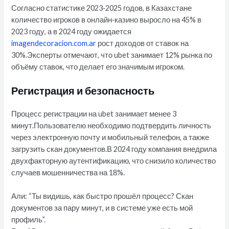
Согласно статистике 2023‑2025 годов, в Казахстане
количество игроков в онлайн‑казино выросло на 45% в
2023 году, а в 2024 году ожидается
imagendecoracion.com.ar
рост доходов от ставок на
30%.Эксперты отмечают, что ubet занимает 12% рынка по
объёму ставок, что делает его значимым игроком.
Регистрация и безопасность
Процесс регистрации на ubet занимает менее 3
минут.Пользователю необходимо подтвердить личность
через электронную почту и мобильный телефон, а также
загрузить скан документов.В 2024 году компания внедрила
двухфакторную аутентификацию, что снизило количество
случаев мошенничества на 18%.
Али: “Ты видишь, как быстро прошёл процесс? Скан
документов за пару минут, и в системе уже есть мой
профиль”.