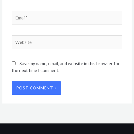
Email*
Website
Save my name, email, and website in this browser for
the next time I comment.