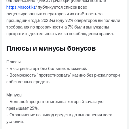
онлайн‑казино” (NSCOT).На официальном портале
https://nscot.kz
/ публикуется список всех
лицензированных операторов и их отчётность за
прошедший год.В 2023‑м году 92% операторов выполнили
требования по прозрачности, а 7% были вынуждены
прекратить деятельность из‑за несоблюдения правил.
Плюсы и минусы бонусов
Плюсы
– Быстрый старт без больших вложений.
– Возможность “протестировать” казино без риска потери
собственных средств.
Минусы
– Большой процент отыгрыша, который зачастую
превышает 25%.
– Ограничение на вывод средств до выполнения всех
условий.