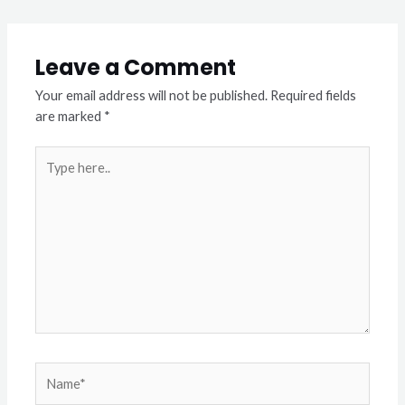
Leave a Comment
Your email address will not be published.
Required fields
are marked
*
Type
here..
Name*