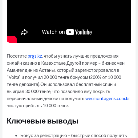
Посетите
prgs.kz
, чтобы узнать лучшие предложения
онлайн казино в Казахстане.Другой пример – бизнесмен
Амангелдин из Астаны, который зарегистрировался в
“Volta” и получил 20 000 тенге бонусом (200% от 10 000
тенге депозита).Он использовал бесплатный спин и
выиграл 30 000 тенге, что позволило ему покрыть
первоначальный депозит и получить
wecmontagens.com.br
чистую прибыль 10 000 тенге.
Ключевые выводы
Бонус за регистрацию – быстрый способ получить