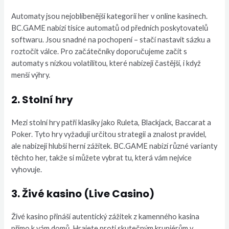
Automaty jsou nejoblíbenější kategorií her v online kasinech.
BC.GAME nabízí tisíce automatů od předních poskytovatelů
softwaru. Jsou snadné na pochopení – stačí nastavit sázku a
roztočit válce. Pro začátečníky doporučujeme začít s
automaty s nízkou volatilitou, které nabízejí častější, i když
menší výhry.
2. Stolní hry
Mezi stolní hry patří klasiky jako Ruleta, Blackjack, Baccarat a
Poker. Tyto hry vyžadují určitou strategii a znalost pravidel,
ale nabízejí hlubší herní zážitek. BC.GAME nabízí různé varianty
těchto her, takže si můžete vybrat tu, která vám nejvíce
vyhovuje.
3. Živé kasino (Live Casino)
Živé kasino přináší autentický zážitek z kamenného kasina
přímo k vám domů. Hrajete proti skutečným krupiérům v