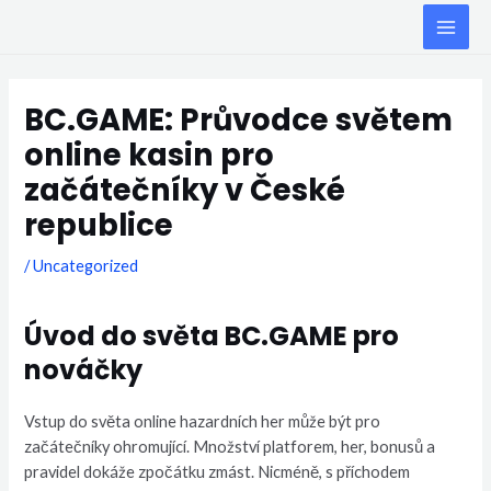
Skip
MAI
to
ME
content
Post
navigation
BC.GAME: Průvodce světem
online kasin pro
začátečníky v České
republice
/
Uncategorized
Úvod do světa BC.GAME pro
nováčky
Vstup do světa online hazardních her může být pro
začátečníky ohromující. Množství platforem, her, bonusů a
pravidel dokáže zpočátku zmást. Nicméně, s příchodem