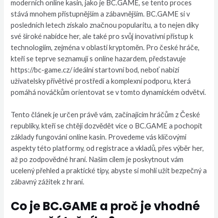
moderních online kasin, jako je BC.GAME, se tento proces
stává mnohem přístupnějším a zábavnějším. BC.GAME si v
posledních letech získalo značnou popularitu, a to nejen díky
své široké nabídce her, ale také pro svůj inovativní přístup k
technologiím, zejména v oblasti kryptoměn. Pro české hráče,
kteří se teprve seznamují s online hazardem, představuje
https://bc-game.cz/ ideální startovní bod, neboť nabízí
uživatelsky přívětivé prostředí a komplexní podporu, která
pomáhá nováčkům orientovat se v tomto dynamickém odvětví.
Tento článek je určen právě vám, začínajícím hráčům z České
republiky, kteří se chtějí dozvědět více o BC.GAME a pochopit
základy fungování online kasin. Provedeme vás klíčovými
aspekty této platformy, od registrace a vkladů, přes výběr her,
až po zodpovědné hraní. Naším cílem je poskytnout vám
ucelený přehled a praktické tipy, abyste si mohli užít bezpečný a
zábavný zážitek z hraní.
Co je BC.GAME a proč je vhodné