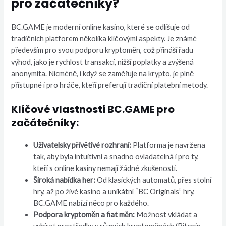
pro začátečníky?
BC.GAME je moderní online kasino, které se odlišuje od
tradičních platforem několika klíčovými aspekty. Je známé
především pro svou podporu kryptoměn, což přináší řadu
výhod, jako je rychlost transakcí, nižší poplatky a zvýšená
anonymita. Nicméně, i když se zaměřuje na krypto, je plně
přístupné i pro hráče, kteří preferují tradiční platební metody.
Klíčové vlastnosti BC.GAME pro
začátečníky:
Uživatelsky přívětivé rozhraní:
Platforma je navržena
tak, aby byla intuitivní a snadno ovladatelná i pro ty,
kteří s online kasiny nemají žádné zkušenosti.
Široká nabídka her:
Od klasických automatů, přes stolní
hry, až po živé kasino a unikátní “BC Originals” hry,
BC.GAME nabízí něco pro každého.
Podpora kryptoměn a fiat měn:
Možnost vkládat a