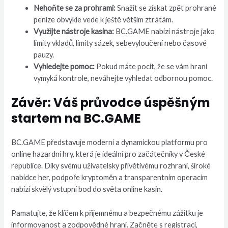
Nehoňte se za prohrami:
Snažit se získat zpět prohrané
peníze obvykle vede k ještě větším ztrátám.
Využijte nástroje kasina:
BC.GAME nabízí nástroje jako
limity vkladů, limity sázek, sebevyloučení nebo časové
pauzy.
Vyhledejte pomoc:
Pokud máte pocit, že se vám hraní
vymyká kontrole, neváhejte vyhledat odbornou pomoc.
Závěr: Váš průvodce úspěšným
startem na BC.GAME
BC.GAME představuje moderní a dynamickou platformu pro
online hazardní hry, která je ideální pro začátečníky v České
republice. Díky svému uživatelsky přívětivému rozhraní, široké
nabídce her, podpoře kryptoměn a transparentním operacím
nabízí skvělý vstupní bod do světa online kasin.
Pamatujte, že klíčem k příjemnému a bezpečnému zážitku je
informovanost a zodpovědné hraní. Začněte s registrací,