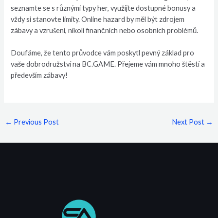
seznamte se s různými typy her, využijte dostupné bonusy a
vždy si stanovte limity. Online hazard by měl být zdrojem
zábavy a vzrušení, nikoli finančních nebo osobních problémů.
Doufáme, že tento průvodce vám poskytl pevný základ pro
vaše dobrodružství na BC.GAME. Přejeme vám mnoho štěstí a
především zábavy!
←
Previous Post
Next Post
→