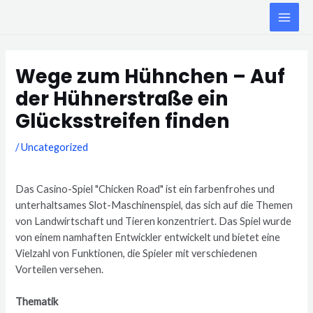
Skip
MAI
to
ME
content
Post
navigation
Wege zum Hühnchen – Auf
der Hühnerstraße ein
Glücksstreifen finden
/
Uncategorized
Das Casino-Spiel "Chicken Road" ist ein farbenfrohes und
unterhaltsames Slot-Maschinenspiel, das sich auf die Themen
von Landwirtschaft und Tieren konzentriert. Das Spiel wurde
von einem namhaften Entwickler entwickelt und bietet eine
Vielzahl von Funktionen, die Spieler mit verschiedenen
Vorteilen versehen.
Thematik