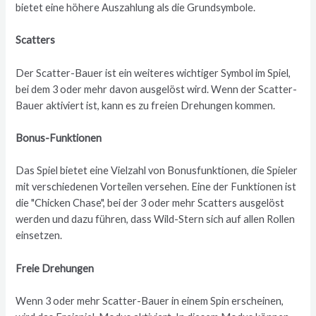
bietet eine höhere Auszahlung als die Grundsymbole.
Scatters
Der Scatter-Bauer ist ein weiteres wichtiger Symbol im Spiel,
bei dem 3 oder mehr davon ausgelöst wird. Wenn der Scatter-
Bauer aktiviert ist, kann es zu freien Drehungen kommen.
Bonus-Funktionen
Das Spiel bietet eine Vielzahl von Bonusfunktionen, die Spieler
mit verschiedenen Vorteilen versehen. Eine der Funktionen ist
die "Chicken Chase", bei der 3 oder mehr Scatters ausgelöst
werden und dazu führen, dass Wild-Stern sich auf allen Rollen
einsetzen.
Freie Drehungen
Wenn 3 oder mehr Scatter-Bauer in einem Spin erscheinen,