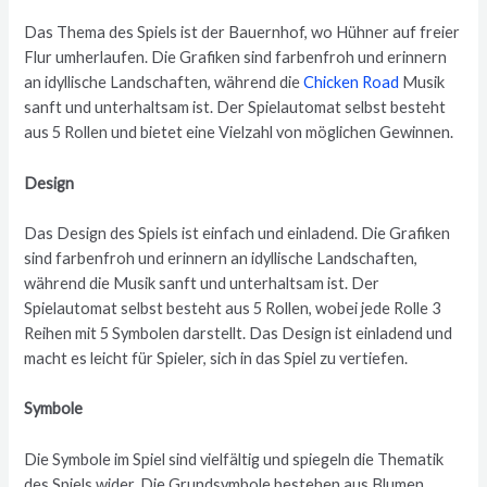
Das Thema des Spiels ist der Bauernhof, wo Hühner auf freier
Flur umherlaufen. Die Grafiken sind farbenfroh und erinnern
an idyllische Landschaften, während die
Chicken Road
Musik
sanft und unterhaltsam ist. Der Spielautomat selbst besteht
aus 5 Rollen und bietet eine Vielzahl von möglichen Gewinnen.
Design
Das Design des Spiels ist einfach und einladend. Die Grafiken
sind farbenfroh und erinnern an idyllische Landschaften,
während die Musik sanft und unterhaltsam ist. Der
Spielautomat selbst besteht aus 5 Rollen, wobei jede Rolle 3
Reihen mit 5 Symbolen darstellt. Das Design ist einladend und
macht es leicht für Spieler, sich in das Spiel zu vertiefen.
Symbole
Die Symbole im Spiel sind vielfältig und spiegeln die Thematik
des Spiels wider. Die Grundsymbole bestehen aus Blumen,