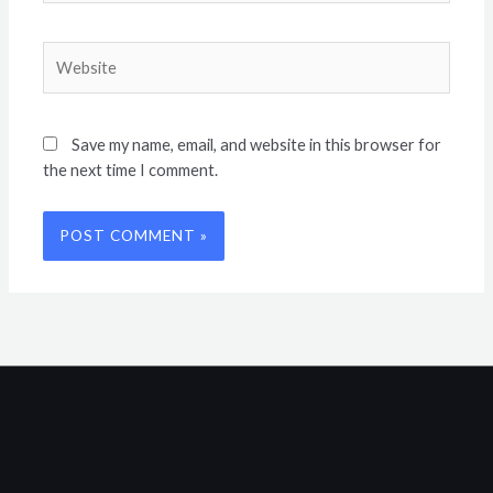
Website
Save my name, email, and website in this browser for
the next time I comment.