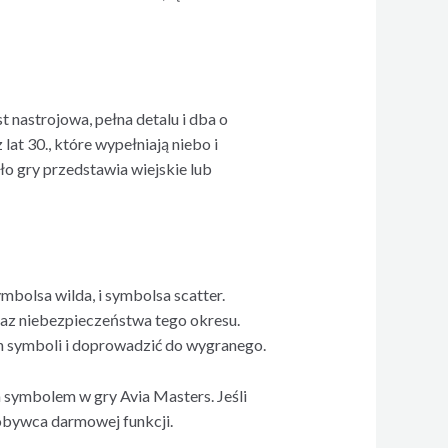
 nastrojowa, pełna detalu i dba o
at 30., które wypełniają niebo i
ło gry przedstawia wiejskie lub
bolsa wilda, i symbolsa scatter.
oraz niebezpieczeństwa tego okresu.
ch symboli i doprowadzić do wygranego.
m symbolem w gry Avia Masters. Jeśli
dobywca darmowej funkcji.