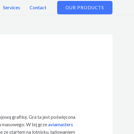
Services
Contact
OUR PRODUCTS
ojową grafikę. Gra ta jest poświęcona
tu masowego. W tej grze
aviamasters
 ze startem na lotnisku, lądowaniem