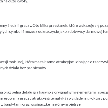
ch na duże kwoty.
y śledzili graczy. Oto kilka przesłanek, które wskazuje się poz
łych symboli i możesz odznaczycie jako zdobywcy darmowej funkc
rsji mobilnej, która ma tak samo atrakcyjne i dbające o rzeczywi
lnych działa bez problemów.
a oraz pełna detalu gra kasyno z oryginalnymi elementami i specja
teresowania graczy atrakcyjną tematyką i wygladem gry, który p
 z bandytami oraz wspinaczkę na górnym piętrze.