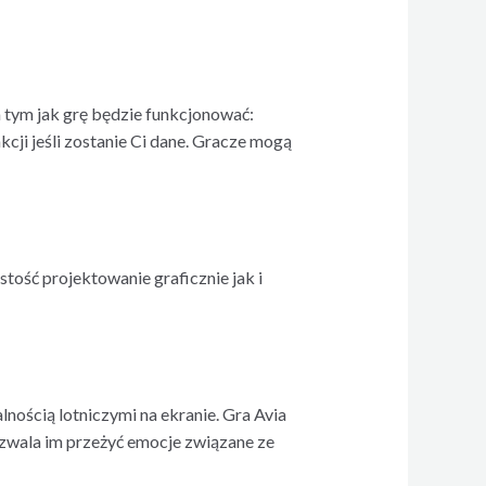
a tym jak grę będzie funkcjonować:
ji jeśli zostanie Ci dane. Gracze mogą
stość projektowanie graficznie jak i
lnością lotniczymi na ekranie. Gra Avia
ozwala im przeżyć emocje związane ze