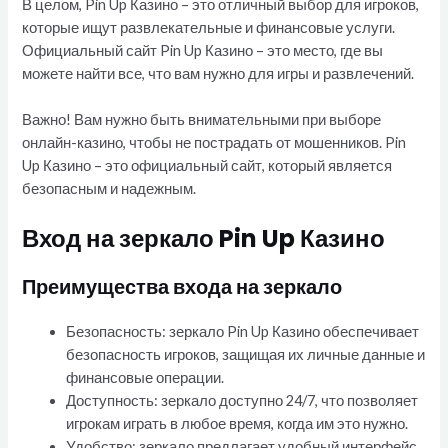
В целом, Pin Up Казино – это отличный выбор для игроков,
которые ищут развлекательные и финансовые услуги.
Официальный сайт Pin Up Казино – это место, где вы
можете найти все, что вам нужно для игры и развлечений.
Важно! Вам нужно быть внимательными при выборе
онлайн-казино, чтобы не пострадать от мошенников. Pin
Up Казино – это официальный сайт, который является
безопасным и надежным.
Вход на зеркало Pin Up Казино
Преимущества входа на зеркало
Безопасность: зеркало Pin Up Казино обеспечивает
безопасность игроков, защищая их личные данные и
финансовые операции.
Доступность: зеркало доступно 24/7, что позволяет
игрокам играть в любое время, когда им это нужно.
Удобство: зеркало предлагает удобный интерфейс,