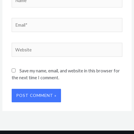
Email*
Website
Save my name, email, and website in this browser for
the next time I comment.