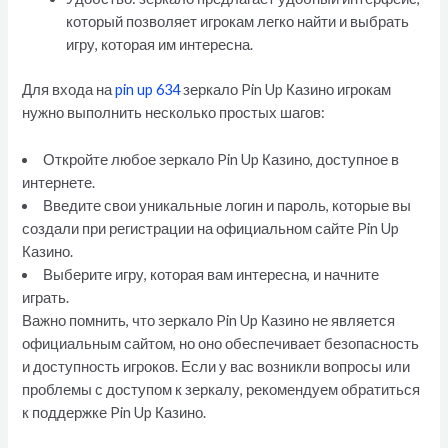
который позволяет игрокам легко найти и выбрать
игру, которая им интересна.
Для входа на
pin up 634
зеркало Pin Up Казино игрокам
нужно выполнить несколько простых шагов:
Откройте любое зеркало Pin Up Казино, доступное в
интернете.
Введите свои уникальные логин и пароль, которые вы
создали при регистрации на официальном сайте Pin Up
Казино.
Выберите игру, которая вам интересна, и начните
играть.
Важно помнить, что зеркало Pin Up Казино не является
официальным сайтом, но оно обеспечивает безопасность
и доступность игроков. Если у вас возникли вопросы или
проблемы с доступом к зеркалу, рекомендуем обратиться
к поддержке Pin Up Казино.