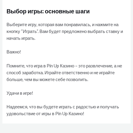
Выбор игры: основные шаги
Выберите игру, которая вам понравилась, и нажмите на
кнопку “Играть”. Вам будет предложено выбрать ставку и
начать играть.
Важно!
Помните, что игра в Pin Up Казино – это развлечение, а не
способ заработка. Играйте ответственно и не играйте
больше, чем вы можете себе позволить.
Удачи в игре!
Надеемся, что вы будете играть с радостью и получать
удовольствие от игры в Pin Up Казино!