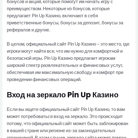
бонусов и акций, которые помогут им начать игру с
преимуществом. Некоторые из бонусов, которые
предлагает Pin Up Казино, включают в себя
приветственные бонусы, бонусы за депозит, бонусы за
рефералов и другие.
В целом, официальный сайт Pin Up Казино – это место, где
игроки могут найти все, что им нужно для комфортной и
безопасной игры. Pin Up Казино предлагает игрокам
широкий спектр развлекательных и финансовых услуг,
обеспечивая им максимальную свободу и комфорт при
проведении финансовых операций.
Вход на зеркало Pin Up Казино
Если вы ищете официальный сайт Pin Up Казино, то вам
может потребоваться вход на зеркало. Это происходит
потому, что официальный сайт может быть заблокирован
в вашей стране или регионе из-за законодательных
ограничений. В этом случае, зеркало сайта может помочь