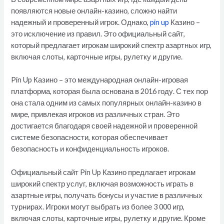
появляются новые онлайн-казино, сложно найти
надежный и проверенный игрок. Однако,
pin up
Казино –
это исключение из правил. Это официальный сайт,
который предлагает игрокам широкий спектр азартных игр,
включая слоты, карточные игры, рулетку и другие.
Pin Up Казино – это международная онлайн-игровая
платформа, которая была основана в 2016 году. С тех пор
она стала одним из самых популярных онлайн-казино в
мире, привлекая игроков из различных стран. Это
достигается благодаря своей надежной и проверенной
системе безопасности, которая обеспечивает
безопасность и конфиденциальность игроков.
Официальный сайт Pin Up Казино предлагает игрокам
широкий спектр услуг, включая возможность играть в
азартные игры, получать бонусы и участие в различных
турнирах. Игроки могут выбрать из более 3 000 игр,
включая слоты, карточные игры, рулетку и другие. Кроме