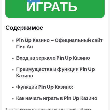
ИГРАТЬ
Содержимое
Pin Up Казино – Официальный сайт
Пин Ап
Вход на зеркало Pin Up Казино
Преимущества и функции Pin Up
Казино
Функции Pin Up Казино:
Как начать играть в Pin Up Казино
В современном мире азартных игр, где каждый день