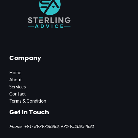
Company
Home
About
Services
Contact
Terms & Condition
Get In Touch
Phone:
+91- 8979938883,
+91-9520854881