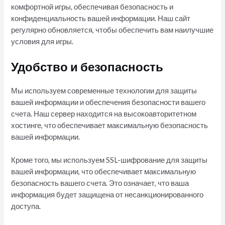
комфортной игры, обеспечивая безопасность и
конфиденциальность вашей информации. Наш сайт
регулярно обновляется, чтобы обеспечить вам наилучшие
условия для игры.
Удобство и безопасность
Мы используем современные технологии для защиты
вашей информации и обеспечения безопасности вашего
счета. Наш сервер находится на высокоавторитетном
хостинге, что обеспечивает максимальную безопасность
вашей информации.
Кроме того, мы используем SSL-шифрование для защиты
вашей информации, что обеспечивает максимальную
безопасность вашего счета. Это означает, что ваша
информация будет защищена от несанкционированного
доступа.