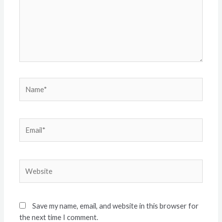
Name*
Email*
Website
Save my name, email, and website in this browser for
the next time I comment.