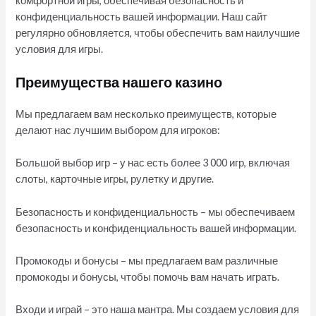
комфортной игры, обеспечивая безопасность и
конфиденциальность вашей информации. Наш сайт
регулярно обновляется, чтобы обеспечить вам наилучшие
условия для игры.
Преимущества нашего казино
Мы предлагаем вам несколько преимуществ, которые
делают нас лучшим выбором для игроков:
Большой выбор игр – у нас есть более 3 000 игр, включая
слоты, карточные игры, рулетку и другие.
Безопасность и конфиденциальность – мы обеспечиваем
безопасность и конфиденциальность вашей информации.
Промокоды и бонусы – мы предлагаем вам различные
промокоды и бонусы, чтобы помочь вам начать играть.
Входи и играй – это наша мантра. Мы создаем условия для