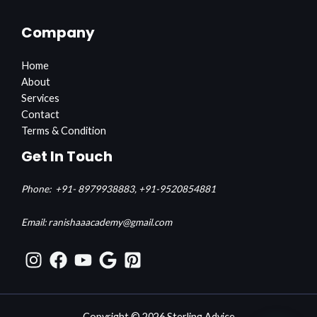
Company
Home
About
Services
Contact
Terms & Condition
Get In Touch
Phone:
+91- 8979938883,
+91-9520854881
Email: ranishaaacademy@gmail.com
Copyright © 2026 Sterling Advice