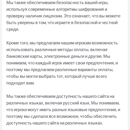
Мы также обеспечиваем безопасность вашей игры,
используя современные алгоритмы шифрования и
проверку наличия лицензии. Это означает, что вы можете
быть уверены в том, что играете в безопасной и честной
среде.
Кроме того, мы предлагаем нашим игрокам возможность
использовать различные методы оплаты, включая
банковские карты, электронные деньги и другие. Мы
понимаем, что каждый игрок имеет свои предпочтения, и
поэтому мы предлагаем различные варианты оплаты,
чтобы вы могли выбрать тот, который лучше всего
подходит вам.
Мы также обеспечиваем доступность нашего сайта на
различных языках, включая русский язык. Мы понимаем,
что игроки могут иметь разные языковые предпочтения, и
поэтому мы сделали все возможное, чтобы обеспечить
доступность нашего сайта на различных языках.