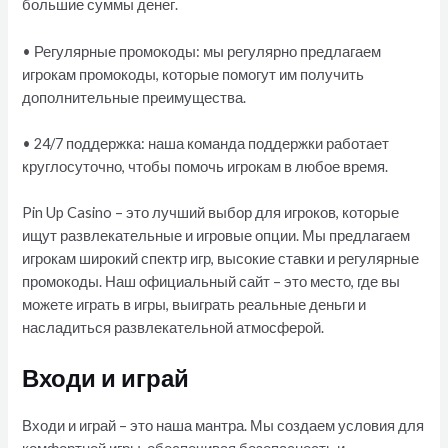
большие суммы денег.
• Регулярные промокоды: мы регулярно предлагаем
игрокам промокоды, которые помогут им получить
дополнительные преимущества.
• 24/7 поддержка: наша команда поддержки работает
круглосуточно, чтобы помочь игрокам в любое время.
Pin Up Casino – это лучший выбор для игроков, которые
ищут развлекательные и игровые опции. Мы предлагаем
игрокам широкий спектр игр, высокие ставки и регулярные
промокоды. Наш официальный сайт – это место, где вы
можете играть в игры, выиграть реальные деньги и
насладиться развлекательной атмосферой.
Входи и играй
Входи и играй – это наша мантра. Мы создаем условия для