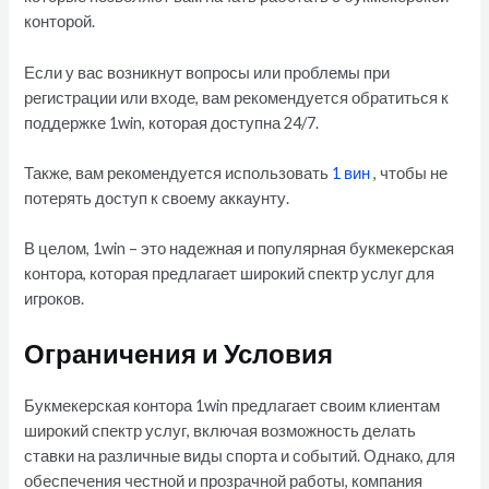
конторой.
Если у вас возникнут вопросы или проблемы при
регистрации или входе, вам рекомендуется обратиться к
поддержке 1win, которая доступна 24/7.
Также, вам рекомендуется использовать
1 вин
, чтобы не
потерять доступ к своему аккаунту.
В целом, 1win – это надежная и популярная букмекерская
контора, которая предлагает широкий спектр услуг для
игроков.
Ограничения и Условия
Букмекерская контора 1win предлагает своим клиентам
широкий спектр услуг, включая возможность делать
ставки на различные виды спорта и событий. Однако, для
обеспечения честной и прозрачной работы, компания