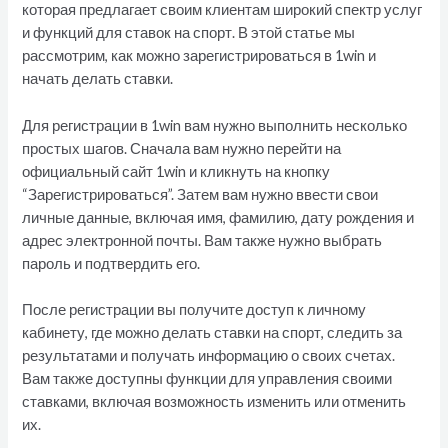
которая предлагает своим клиентам широкий спектр услуг
и функций для ставок на спорт. В этой статье мы
рассмотрим, как можно зарегистрироваться в 1win и
начать делать ставки.
Для регистрации в 1win вам нужно выполнить несколько
простых шагов. Сначала вам нужно перейти на
официальный сайт 1win и кликнуть на кнопку
“Зарегистрироваться”. Затем вам нужно ввести свои
личные данные, включая имя, фамилию, дату рождения и
адрес электронной почты. Вам также нужно выбрать
пароль и подтвердить его.
После регистрации вы получите доступ к личному
кабинету, где можно делать ставки на спорт, следить за
результатами и получать информацию о своих счетах.
Вам также доступны функции для управления своими
ставками, включая возможность изменить или отменить
их.