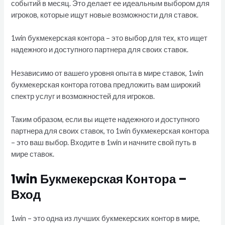
событий в месяц. Это делает ее идеальным выбором для
игроков, которые ищут новые возможности для ставок.
1win букмекерская контора – это выбор для тех, кто ищет
надежного и доступного партнера для своих ставок.
Независимо от вашего уровня опыта в мире ставок, 1win
букмекерская контора готова предложить вам широкий
спектр услуг и возможностей для игроков.
Таким образом, если вы ищете надежного и доступного
партнера для своих ставок, то 1win букмекерская контора
– это ваш выбор. Входите в 1win и начните свой путь в
мире ставок.
1win Букмекерская Контора –
Вход
1win – это одна из лучших букмекерских контор в мире,