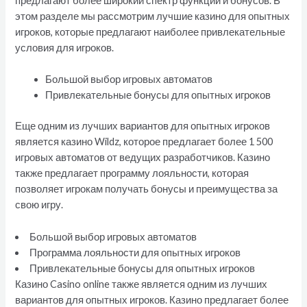
предлагают более широкий спектр функций и бонусов. В
этом разделе мы рассмотрим лучшие казино для опытных
игроков, которые предлагают наиболее привлекательные
условия для игроков.
Большой выбор игровых автоматов
Привлекательные бонусы для опытных игроков
Еще одним из лучших вариантов для опытных игроков
является казино Wildz, которое предлагает более 1 500
игровых автоматов от ведущих разработчиков. Казино
также предлагает программу лояльности, которая
позволяет игрокам получать бонусы и преимущества за
свою игру.
Большой выбор игровых автоматов
Программа лояльности для опытных игроков
Привлекательные бонусы для опытных игроков
Казино Casino online также является одним из лучших
вариантов для опытных игроков. Казино предлагает более