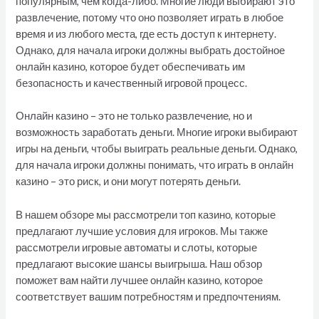
популярным, чем когда-либо. Многие люди выбирают это
развлечение, потому что оно позволяет играть в любое
время и из любого места, где есть доступ к интернету.
Однако, для начала игроки должны выбрать достойное
онлайн казино, которое будет обеспечивать им
безопасность и качественный игровой процесс.
Онлайн казино – это не только развлечение, но и
возможность заработать деньги. Многие игроки выбирают
игры на деньги, чтобы выиграть реальные деньги. Однако,
для начала игроки должны понимать, что играть в онлайн
казино – это риск, и они могут потерять деньги.
В нашем обзоре мы рассмотрели топ казино, которые
предлагают лучшие условия для игроков. Мы также
рассмотрели игровые автоматы и слоты, которые
предлагают высокие шансы выигрыша. Наш обзор
поможет вам найти лучшее онлайн казино, которое
соответствует вашим потребностям и предпочтениям.