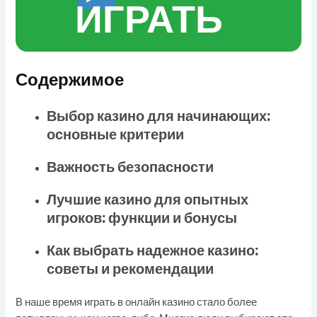
ИГРАТЬ
Содержимое
Выбор казино для начинающих:
основные критерии
Важность безопасности
Лучшие казино для опытных
игроков: функции и бонусы
Как выбрать надежное казино:
советы и рекомендации
В наше время играть в онлайн казино стало более