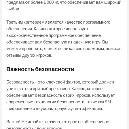
предлагают более 1 000 иг, что обеспечивает вам широкий
выбор.
Третьим критерием является качество программного
обеспечения. Казино, которое использует
высококачественное программное обеспечение,
обеспечивает вам безопасную и надежную игру. Вы
можете проверить, является ли казино надежным, поискав
отзывы других игроков.
Важность безопасности
Безопасность – это ключевой фактор, который должен
учитываться при выборе казино. Казино, которое
обеспечивает безопасность своих игроков, использует
современные технологии безопасности, такие как SSL-
шифрование и двухфакторную аутентификацию.
Важно! Не играйте в казино, которое не обеспечивает
безопасность своих игроков.