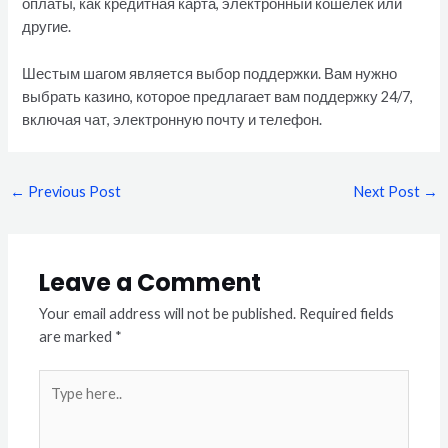
оплаты, как кредитная карта, электронный кошелек или
другие.
Шестым шагом является выбор поддержки. Вам нужно
выбрать казино, которое предлагает вам поддержку 24/7,
включая чат, электронную почту и телефон.
←
Previous Post
Next Post
→
Leave a Comment
Your email address will not be published.
Required fields
are marked
*
Type
here..