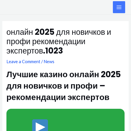
Skip
MAI
to
ME
content
Post
navigation
онлайн 2025 для новичков и
профи рекомендации
экспертов.1023
Leave a Comment
/
News
Лучшие казино онлайн 2025
для новичков и профи –
рекомендации экспертов