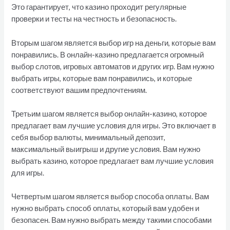
Это гарантирует, что казино проходит регулярные
проверки и тесты на честность и безопасность.
Вторым шагом является выбор игр на деньги, которые вам
понравились. В онлайн-казино предлагается огромный
выбор слотов, игровых автоматов и других игр. Вам нужно
выбрать игры, которые вам понравились, и которые
соответствуют вашим предпочтениям.
Третьим шагом является выбор онлайн-казино, которое
предлагает вам лучшие условия для игры. Это включает в
себя выбор валюты, минимальный депозит,
максимальный выигрыш и другие условия. Вам нужно
выбрать казино, которое предлагает вам лучшие условия
для игры.
Четвертым шагом является выбор способа оплаты. Вам
нужно выбрать способ оплаты, который вам удобен и
безопасен. Вам нужно выбрать между такими способами