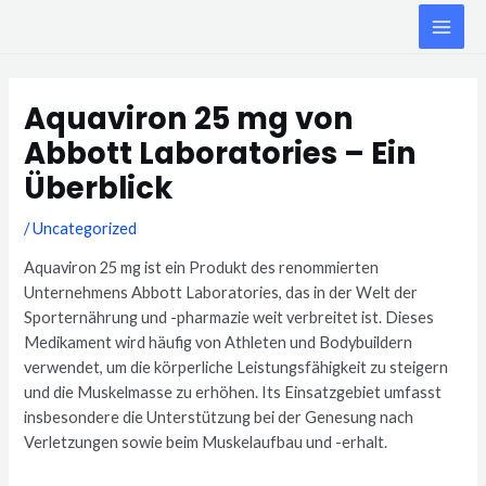
Skip
MAI
to
ME
content
Post
navigation
Aquaviron 25 mg von
Abbott Laboratories – Ein
Überblick
/
Uncategorized
Aquaviron 25 mg ist ein Produkt des renommierten
Unternehmens Abbott Laboratories, das in der Welt der
Sporternährung und -pharmazie weit verbreitet ist. Dieses
Medikament wird häufig von Athleten und Bodybuildern
verwendet, um die körperliche Leistungsfähigkeit zu steigern
und die Muskelmasse zu erhöhen. Its Einsatzgebiet umfasst
insbesondere die Unterstützung bei der Genesung nach
Verletzungen sowie beim Muskelaufbau und -erhalt.