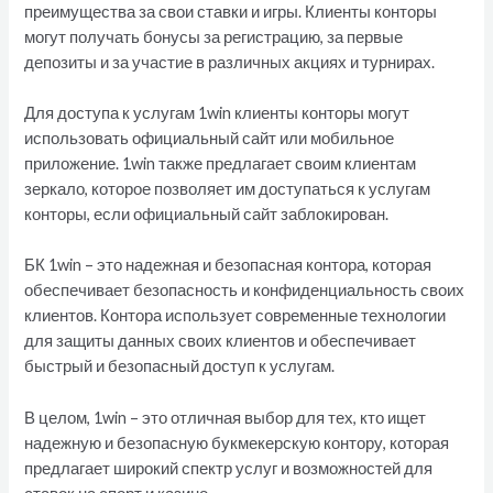
преимущества за свои ставки и игры. Клиенты конторы
могут получать бонусы за регистрацию, за первые
депозиты и за участие в различных акциях и турнирах.
Для доступа к услугам 1win клиенты конторы могут
использовать официальный сайт или мобильное
приложение. 1win также предлагает своим клиентам
зеркало, которое позволяет им доступаться к услугам
конторы, если официальный сайт заблокирован.
БК 1win – это надежная и безопасная контора, которая
обеспечивает безопасность и конфиденциальность своих
клиентов. Контора использует современные технологии
для защиты данных своих клиентов и обеспечивает
быстрый и безопасный доступ к услугам.
В целом, 1win – это отличная выбор для тех, кто ищет
надежную и безопасную букмекерскую контору, которая
предлагает широкий спектр услуг и возможностей для