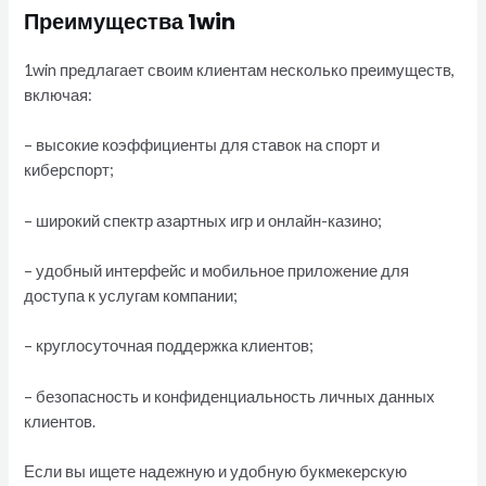
Преимущества 1win
1win предлагает своим клиентам несколько преимуществ,
включая:
– высокие коэффициенты для ставок на спорт и
киберспорт;
– широкий спектр азартных игр и онлайн-казино;
– удобный интерфейс и мобильное приложение для
доступа к услугам компании;
– круглосуточная поддержка клиентов;
– безопасность и конфиденциальность личных данных
клиентов.
Если вы ищете надежную и удобную букмекерскую