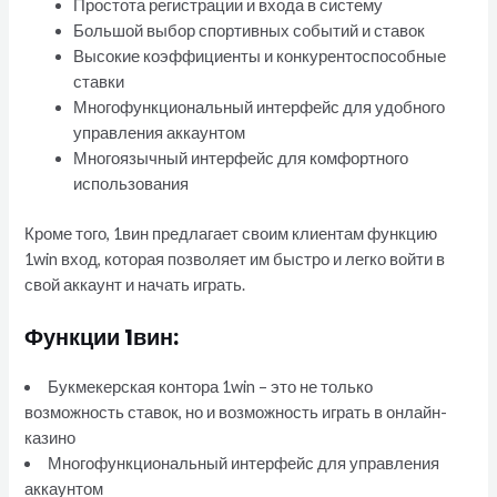
Простота регистрации и входа в систему
Большой выбор спортивных событий и ставок
Высокие коэффициенты и конкурентоспособные
ставки
Многофункциональный интерфейс для удобного
управления аккаунтом
Многоязычный интерфейс для комфортного
использования
Кроме того, 1вин предлагает своим клиентам функцию
1win вход, которая позволяет им быстро и легко войти в
свой аккаунт и начать играть.
Функции 1вин:
Букмекерская контора 1win – это не только
возможность ставок, но и возможность играть в онлайн-
казино
Многофункциональный интерфейс для управления
аккаунтом