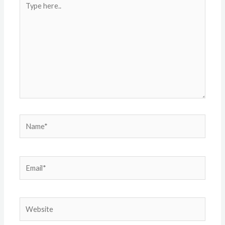
here..
Name*
Email*
Website