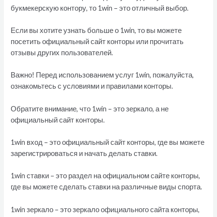
букмекерскую контору, то 1win – это отличный выбор.
Если вы хотите узнать больше о 1win, то вы можете
посетить официальный сайт конторы или прочитать
отзывы других пользователей.
Важно! Перед использованием услуг 1win, пожалуйста,
ознакомьтесь с условиями и правилами конторы.
Обратите внимание, что 1win – это зеркало, а не
официальный сайт конторы.
1win вход – это официальный сайт конторы, где вы можете
зарегистрироваться и начать делать ставки.
1win ставки – это раздел на официальном сайте конторы,
где вы можете сделать ставки на различные виды спорта.
1win зеркало – это зеркало официального сайта конторы,