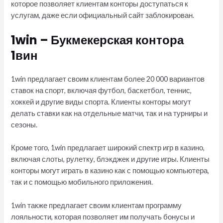
которое позволяет клиентам конторы доступаться к
услугам, даже если официальный сайт заблокирован.
1win – Букмекерская контора
1вин
1win предлагает своим клиентам более 20 000 вариантов
ставок на спорт, включая футбол, баскетбол, теннис,
хоккей и другие виды спорта. Клиенты конторы могут
делать ставки как на отдельные матчи, так и на турниры и
сезоны.
Кроме того, 1win предлагает широкий спектр игр в казино,
включая слоты, рулетку, блэкджек и другие игры. Клиенты
конторы могут играть в казино как с помощью компьютера,
так и с помощью мобильного приложения.
1win также предлагает своим клиентам программу
лояльности, которая позволяет им получать бонусы и