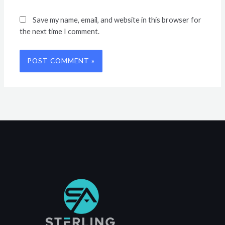
Save my name, email, and website in this browser for
the next time I comment.