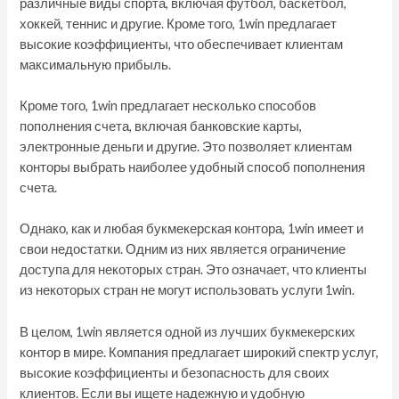
различные виды спорта, включая футбол, баскетбол,
хоккей, теннис и другие. Кроме того, 1win предлагает
высокие коэффициенты, что обеспечивает клиентам
максимальную прибыль.
Кроме того, 1win предлагает несколько способов
пополнения счета, включая банковские карты,
электронные деньги и другие. Это позволяет клиентам
конторы выбрать наиболее удобный способ пополнения
счета.
Однако, как и любая букмекерская контора, 1win имеет и
свои недостатки. Одним из них является ограничение
доступа для некоторых стран. Это означает, что клиенты
из некоторых стран не могут использовать услуги 1win.
В целом, 1win является одной из лучших букмекерских
контор в мире. Компания предлагает широкий спектр услуг,
высокие коэффициенты и безопасность для своих
клиентов. Если вы ищете надежную и удобную