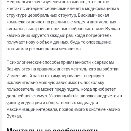
Неврологические изучения показывают, что частое
контакт с интернет сервисами влечет к модификациям в
структуре церебральных структур. Биохимическая
комплекс отвечает на различные модели виртуальных
сигналов, выстраивая прочные нейронные связи. Вулкан
казино инициируется каждый раз, когда потребитель
получает новую объем данных, будь то оповещение,
отклик или рекомендация механизма.
Психологические способы привязанности к сервисам
базируются на правилах инструментального выработки.
Изменчивый pattern стимулирования генерирует
исключительно мощную зависимость, поскольку
пользователь не может предугадать, когда приобретет
дальнейшее стимул. Указанный rule широко внедряется в
gaming индустрии и общественных медиа для
максимизации интервала, проводимого в системе казино
Вулкан.
Ментальные особенности