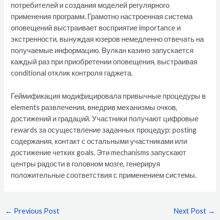
потребителей и создания моделей регулярного
применения программ. Грамотно настроенная система
оповещений выстраивает восприятие importance и
экстренности, вынуждая юзеров немедленно отвечать на
получаемые информацию. Вулкан казино запускается
каждый раз при приобретении оповещения, выстраивая
conditional отклик контроля гаджета.
Геймификация модифицировала привычные процедуры в
elements развлечения, внедрив механизмы очков,
достижений и градаций. Участники получают цифровые
rewards за осуществление заданных процедур: posting
содержания, контакт с остальными участниками или
достижение четких goals. Эти mechanisms запускают
центры радости в головном мозге, генерируя
положительные соответствия с применением системы.
←
Previous Post
Next Post
→