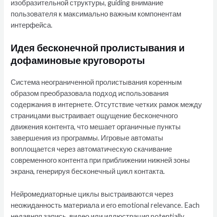
изобразительной структуры, guiding внимание
пользователя к максимально важным компонентам
интерфейса.
Идея бесконечной пролистывания и
дофаминовые круговороты
Система неограниченной пролистывания коренным
образом преобразовала подход использования
содержания в интернете. Отсутствие четких рамок между
страницами выстраивает ощущение бесконечного
движения контента, что мешает органичные пункты
завершения из программы. Игровые автоматы
воплощается через автоматическую скачивание
современного контента при приближении нижней зоны
экрана, генерируя бесконечный цикл контакта.
Нейромедиаторные циклы выстраиваются через
неожиданность материала и его emotional relevance. Each
недавняя запись, видео или иллюстрация potentially