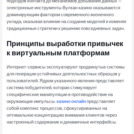
подходов контакта до механизмов добывания данных —
электронные инструменты Вулкан казино оказываются
доминирующим фактором современного жизненного
уклада, оказывая влияние на создание моделей и изменяя
традиционные стратегии к решению повседневных задач.
Принципы выработки привычек
к виртуальным платформам
Интернет-сервисы эксплуатируют продвинутые системы
для генерации устойчивых деятельностных образцов у
пользователей. Ядром указанного явления представляет
система побудителей, которая стимулирует
специфические манипуляции в противодействие на
окружающие импульсы.
казино онлайн
представляет
собой комплекс процессов, сфокусированных на
оптимальное концентрацию внимания клиентов через
настроенный содержание и динамичные интерфейсы.