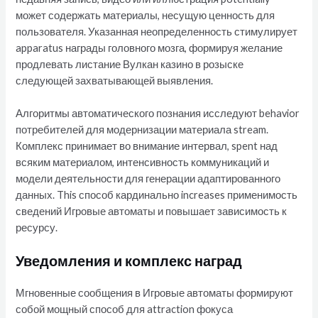
может содержать материалы, несущую ценность для
пользователя. Указанная неопределенность стимулирует
apparatus награды головного мозга, формируя желание
продлевать листание Вулкан казино в розыске
следующей захватывающей выявления.
Алгоритмы автоматического познания исследуют behavior
потребителей для модернизации материала stream.
Комплекс принимает во внимание интервал, spent над
всяким материалом, интенсивность коммуникаций и
модели деятельности для генерации адаптированного
данных. This способ кардинально increases применимость
сведений Игровые автоматы и повышает зависимость к
ресурсу.
Уведомления и комплекс наград
Мгновенные сообщения в Игровые автоматы формируют
собой мощный способ для attraction фокуса