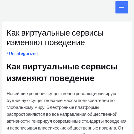
Skip
MAI
to
ME
content
Post
navigation
Как виртуальные сервисы
изменяют поведение
/
Uncategorized
Как виртуальные сервисы
изменяют поведение
Новейшие решения существенно революционизируют
будничную существование массы пользователей по
глобальному миру. Электронные платформы
распространяются во все направления общественной
активности, генерируя современные стандарты поведения
и переписывая классические общественные правила. От