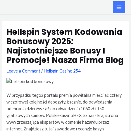
Skip
MAI
to
ME
content
Post
navigation
Hellspin System Kodowania
Bonusowy 2025:
Najistotniejsze Bonusy I
Promocje! Nasza Firma Blog
Leave a Comment
/
Hellspin Casino 254
W przypadku tegoż portalu premia powitalna mieści aż cztery
w czołowej kolejności depozyty. Łącznie, do odwiedzenia
odebrania dzierżysz aż do odwiedzenia 1060 zł i 150
gratisowych spinów. PolskiekasynoHEX to nasz kraj strona
www zrzeszająca ekspertów w domenie hazardu przez
internet. Znajdziesz tutaj zawodowe recenzje kasyn