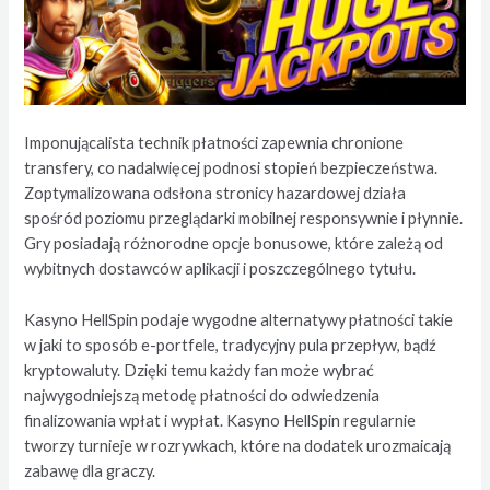
Imponującalista technik płatności zapewnia chronione
transfery, co nadalwięcej podnosi stopień bezpieczeństwa.
Zoptymalizowana odsłona stronicy hazardowej działa
spośród poziomu przeglądarki mobilnej responsywnie i płynnie.
Gry posiadają różnorodne opcje bonusowe, które zależą od
wybitnych dostawców aplikacji i poszczególnego tytułu.
Kasyno HellSpin podaje wygodne alternatywy płatności takie
w jaki to sposób e-portfele, tradycyjny pula przepływ, bądź
kryptowaluty. Dzięki temu każdy fan może wybrać
najwygodniejszą metodę płatności do odwiedzenia
finalizowania wpłat i wypłat. Kasyno HellSpin regularnie
tworzy turnieje w rozrywkach, które na dodatek urozmaicają
zabawę dla graczy.