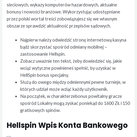
sieciowych, wykazy komputerów hazardowych, aktualne
bonusy i nowości branżowe. Wykorzystując udostępniane
przez polski wortal treści zobowiązujesz się we własnym
obszarze sprawdzić aktualność przepisów sądowych.
Najpierw należy odwiedzić stronę internetową kasyna
bądź skorzystać spośród odmiany mobilnej –
zastosowanie Hellspin.
Zobacz uważnie ten tekst, żeby dowiedzieć się, jakie
wciąż wytyczne powinieneś spełnić, by uzyskać w
HellSpin bonus specjalny.
Służą do owego między odmiennymi pewne turnieje, w
których udział może wziąć każdy użytkownik.
Na początek, w charakterzebonus powitalny gracze
spośród Lokalny mogą zyskać poniekąd do 1600 ZŁ i 150
gratisowych spinów.
Hellspin Wpis Konta Bankowego