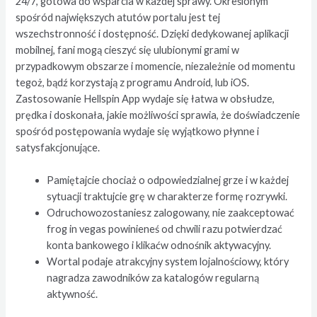
24/7, gotowa do wsparcia w każdej sprawy. Określonym
spośród największych atutów portalu jest tej
wszechstronność i dostępność. Dzięki dedykowanej aplikacji
mobilnej, fani mogą cieszyć się ulubionymi grami w
przypadkowym obszarze i momencie, niezależnie od momentu
tegoż, bądź korzystają z programu Android, lub iOS.
Zastosowanie Hellspin App wydaje się łatwa w obsłudze,
prędka i doskonała, jakie możliwości sprawia, że doświadczenie
spośród postępowania wydaje się wyjątkowo płynne i
satysfakcjonujące.
Pamiętajcie chociaż o odpowiedzialnej grze i w każdej
sytuacji traktujcie grę w charakterze formę rozrywki.
Odruchowozostaniesz zalogowany, nie zaakceptować
frog in vegas powinieneś od chwili razu potwierdzać
konta bankowego i klikaćw odnośnik aktywacyjny.
Wortal podaje atrakcyjny system lojalnościowy, który
nagradza zawodników za katalogów regularną
aktywność.