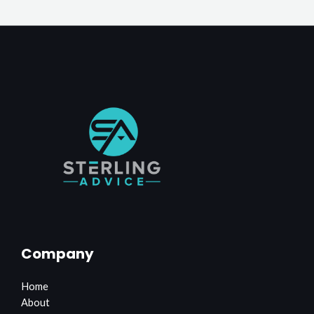
Company
Home
About