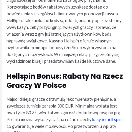
ciągu szóstej dni od momentu katalogów przyznania.
Korzystając z kodów rabatowych uzyskasz dostęp do
odwiedzenia szczególnych, limitowanych propozycji kasyna
HellSpin. Take unikalne kody są udostępniane poprzez strony
www kasyn, żeby przyciągnąć świeżych graczy i sprawić, że
wrażenia wraz z gry już istniejących użytkowników będą
naprawdę wyjątkowe. Kasyno Hellspin oferuje własnym
użytkownikom mnogie bonusy i zniżki do wykorzystania na
dostępnych rozrywkach. W niniejszej relacji przyjrzeliśmy się
wykładzinom bliżej i przedstawiliśmy każde kluczowe dane.
Hellspin Bonus: Rabaty Na Rzecz
Graczy W Polsce
Najsolidniejsi gracze otrzymują rekompensaty pieniężne, a
zwycięzca turnieju zarabia 300 EUR. Minimalna wpłata jest
owo tylko 80 ZŁ, więc łatwo zgarnąć dodatkową kasę na grę.
Premia można wykorzystać na różne uciechy
kasyno hell spin
,
co gwarantuje wiele możliwości. Po przetworzeniu wpłaty