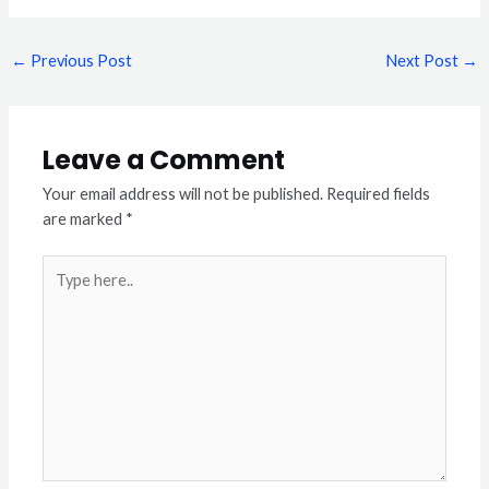
←
Previous Post
Next Post
→
Leave a Comment
Your email address will not be published.
Required fields
are marked
*
Type
here..