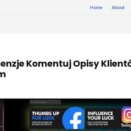
Home
About
enzje Komentuj Opisy Klien
om