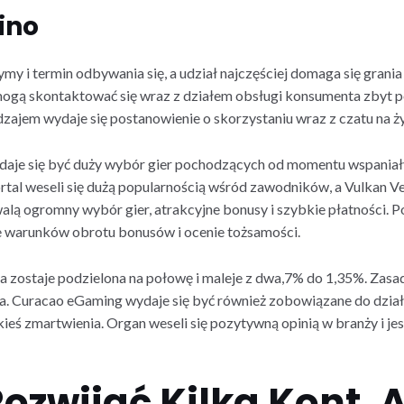
ino
my i termin odbywania się, a udział najczęściej domaga się grani
ogą skontaktować się wraz z działem obsługi konsumenta zbyt 
ajem wydaje się postanowienie o skorzystaniu wraz z czatu na ży
daje się być duży wybór gier pochodzących od momentu wspaniał
al weseli się dużą popularnością wśród zawodników, a Vulkan Ve
ą ogromny wybór gier, atrakcyjne bonusy i szybkie płatności. Po
 warunków obrotu bonusów i ocenie tożsamości.
a zostaje podzielona na połowę i maleje z dwa,7% do 1,35%. Zasad
ia. Curacao eGaming wydaje się być również zobowiązane do dzia
kieś zmartwienia. Organ weseli się pozytywną opinią w branży i je
ozwijać Kilka Kont, 