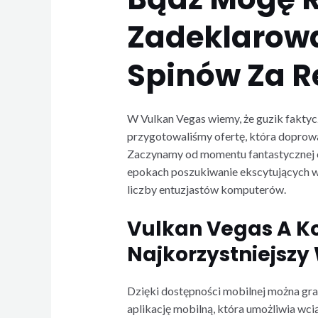
Zadeklarowa
Spinów Za R
W Vulkan Vegas wiemy, że guzik faktycz
przygotowaliśmy ofertę, która doprowa
Zaczynamy od momentu fantastycznej o
epokach poszukiwanie ekscytujących w
liczby entuzjastów komputerów.
Vulkan Vegas A Ko
Najkorzystniejszy
Dzięki dostępności mobilnej można gr
aplikację mobilną, która umożliwia wci