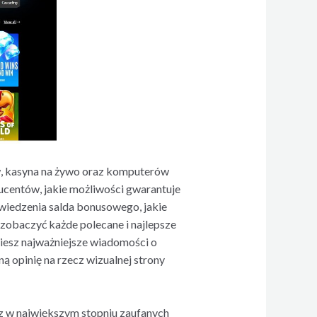
, kasyna na żywo oraz komputerów
centów, jakie możliwości gwarantuje
wiedzenia salda bonusowego, jakie
 zobaczyć każde polecane i najlepsze
iesz najważniejsze wiadomości o
ą opinię na rzecz wizualnej strony
 z w największym stopniu zaufanych