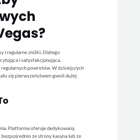
owych
 Vegas?
 i regularne zniżki. Dlatego
ytująca i satysfakcjonująca.
 regularnych powrotów. W dzisiejszych
ało się pierwszeństwem gwoli dużej
To
nia. Platforma oferuje dedykowaną
ć bezpośrednio ze strony kasyna lub ze