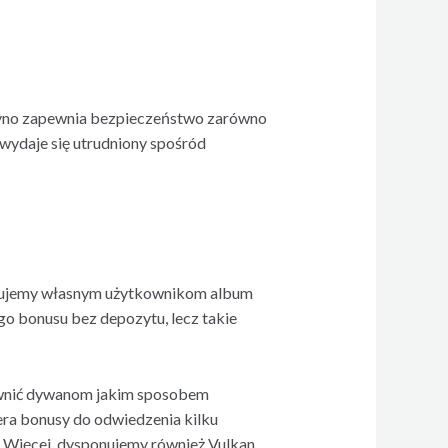
asyno zapewnia bezpieczeństwo zarówno
 wydaje się utrudniony spośród
ferujemy własnym użytkownikom album
go bonusu bez depozytu, lecz takie
ewnić dywanom jakim sposobem
era bonusy do odwiedzenia kilku
 Więcej, dysponujemy również Vulkan