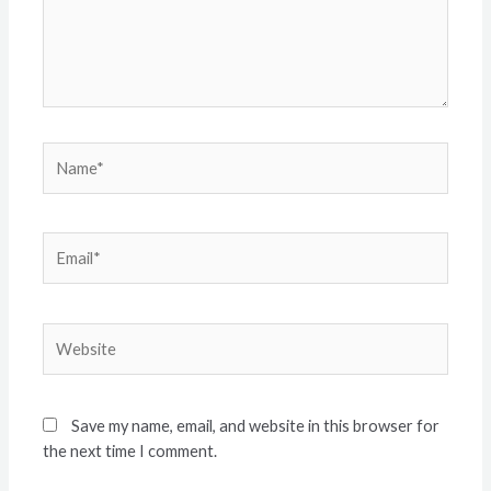
Name*
Email*
Website
Save my name, email, and website in this browser for
the next time I comment.