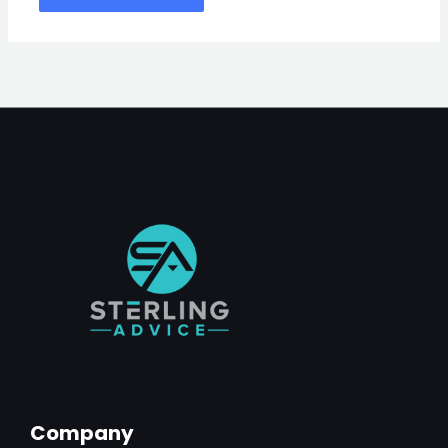
Company