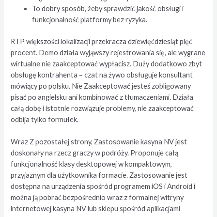
To dobry sposób, żeby sprawdzić jakość obsługi i
funkcjonalność platformy bez ryzyka.
RTP większości lokalizacji przekracza dziewięćdziesiąt pięć
procent. Demo działa wyjąwszy rejestrowania się, ale wygrane
wirtualne nie zaakceptować wypłacisz. Duży dodatkowo zbyt
obsługę kontrahenta – czat na żywo obsługuje konsultant
mówiący po polsku. Nie Zaakceptować jesteś zobligowany
pisać po angielsku ani kombinować z tłumaczeniami. Działa
całą dobę i istotnie rozwiązuje problemy, nie zaakceptować
odbija tylko formułek.
Wraz Z pozostałej strony, Zastosowanie kasyna NV jest
doskonały na rzecz graczy w podróży. Proponuje całą
funkcjonalność klasy desktopowej w kompaktowym,
przyjaznym dla użytkownika formacie. Zastosowanie jest
dostępna na urządzenia spośród programem iOS i Android i
można ją pobrać bezpośrednio wraz z formalnej witryny
internetowej kasyna NV lub sklepu spośród aplikacjami