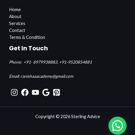
Home
About
Services
Contact
Terms & Condition
Get In Touch
Phone:
+91- 8979938883,
+91-9520854881
Email: ranishaaacademy@gmail.com
Copyright © 2026 Sterling Advice