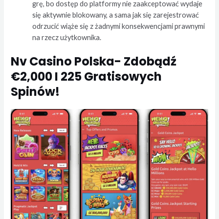
grę, bo dostęp do platformy nie zaakceptować wydaje
się aktywnie blokowany, a sama jak się zarejestrować
odrzucić wiąże się z żadnymi konsekwencjami prawnymi
na rzecz użytkownika.
Nv Casino Polska- Zdobądź
€2,000 I 225 Gratisowych
Spinów!