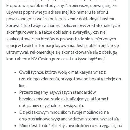
kłopotu w sposób metodyczny. Na pierwsze, upewnij się, że
używasz poprawnego adresu mejl lub numeru telefonu
powiązanego z twoim kontem, razem z dokładnym hasłem.
Sprawdź, lub twoje rachunek rozliczeniowy zostało należycie
skonfigurowane, a także dokładnie zweryfikuj, czy nie
zaakceptować ma błędów w pisowni bądź niezamierzonych
spacji w twoich informacji logowania. Jeśli problem będzie się
utrzymywał, rekomenduje się skontaktowanie się z obsługą
kontrahenta NV Casino przez czat na żywo bądź mejl.
Gwoli tychże, którzy wolą klimat kasyna wraz z
rzetelnego zdarzenia, przygotowano bogatą sekcję on-
line.
Przestrzegamy najwyższych standardów
bezpieczeństwa, stale aktualizujemy platformę i
dołączamy oryginalne rozwiązania.
Dzięki takowym mnożnikom twoje możliwości na
długoterminowe wygrane w dużym stopniu wzrastają.
Mimo jest to dużej liczby zawodników rozstrzyga się na