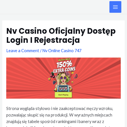
Skip
MAI
to
ME
content
Post
navigation
Nv Casino Oficjalny Dostęp
Login I Rejestracja
Leave a Comment
/
Nv Online Casino 747
Strona wygląda stylowo i nie zaakceptować męczy wzroku,
pozwalając skupić się na produkcji. W wyraźnych miejscach
znajdują się tabele spośród rankingami i banery wraz z