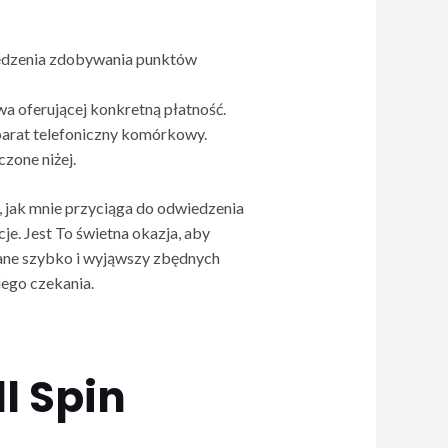
wiedzenia zdobywania punktów
a oferującej konkretną płatność.
aparat telefoniczny komórkowy.
zone niżej.
 jak mnie przyciąga do odwiedzenia
e. Jest To świetna okazja, aby
wane szybko i wyjąwszy zbędnych
iego czekania.
l Spin