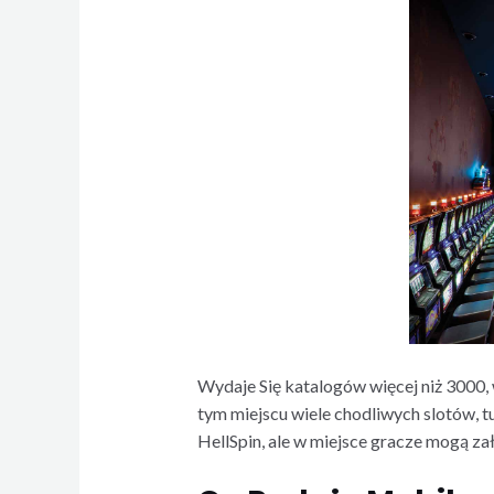
Wydaje Się katalogów więcej niż 3000,
tym miejscu wiele chodliwych slotów, tu
HellSpin, ale w miejsce gracze mogą zał