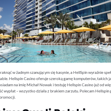
raknąć w żadnym szanującym się kasynie, a HellSpin wyraźnie spe
le. Hellspin Casino oferuje szeroką gamę komputerów, takich jak 
siadam na imię Michał Nowak i testuję Hellspin Casino już od wię
ść wypłat – wszystko działa z brakiem zarzutu. Polecam Hellspi
promocji.