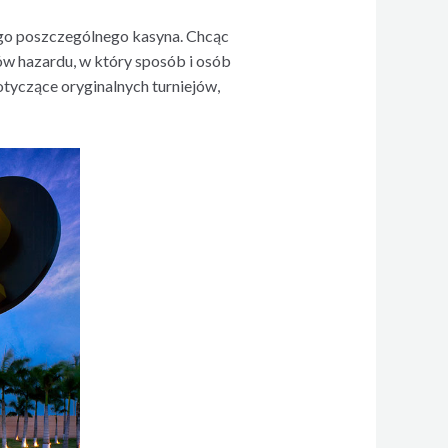
go poszczególnego kasyna. Chcąc
ów hazardu, w który sposób i osób
tyczące oryginalnych turniejów,