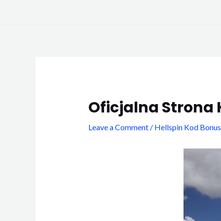
Skip
to
content
Post
navigation
Oficjalna Strona
Leave a Comment
/
Hellspin Kod Bonu