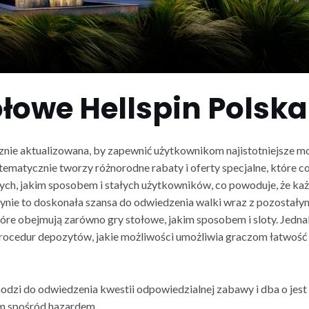
ołowe Hellspin Polsk
cznie aktualizowana, by zapewnić użytkownikom najistotniejsze 
ematycznie tworzy różnorodne rabaty i oferty specjalne, które co 
ych, jakim sposobem i stałych użytkowników, co powoduje, że ka
synie to doskonała szansa do odwiedzenia walki wraz z pozostały
tóre obejmują zarówno gry stołowe, jakim sposobem i sloty. Jedna
 procedur depozytów, jakie możliwości umożliwia graczom łatwoś
dzi do odwiedzenia kwestii odpowiedzialnej zabawy i dba o jest to
 spośród hazardem.