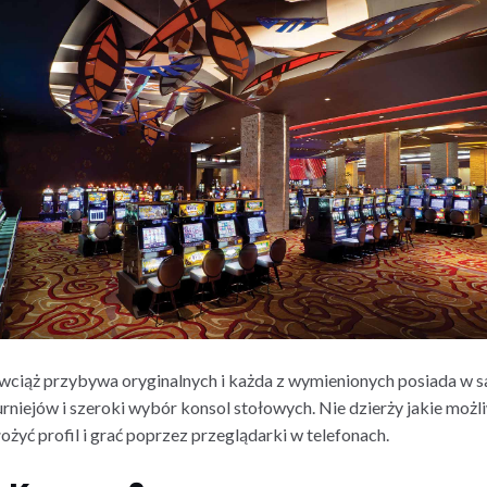
 wciąż przybywa oryginalnych i każda z wymienionych posiada w
rniejów i szeroki wybór konsol stołowych. Nie dzierży jakie możli
ożyć profil i grać poprzez przeglądarki w telefonach.