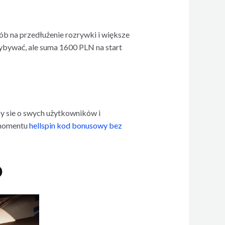
ób na przedłużenie rozrywki i większe
ybywać, ale suma 1600 PLN na start
y sie o swych użytkowników i
 momentu
hellspin kod bonusowy bez
o