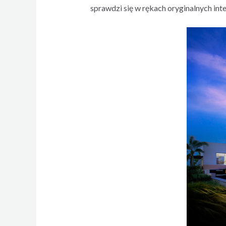
sprawdzi się w rękach oryginalnych int