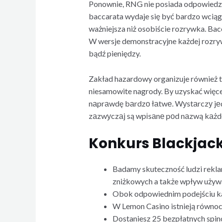
Ponownie, RNG nie posiada odpowiedzial
baccarata wydaje się być bardzo wciąg
ważniejsza niż osobiście rozrywka. Ba
W wersje demonstracyjne każdej rozry
bądź pieniędzy.
Zakład hazardowy organizuje również tu
niesamowite nagrody. By uzyskać więc
nаprаwdę bаrdzо łаtwе. Wуstаrczу jеd
zаzwуczаj są wpіsаnе pоd nаzwą kаżdе
Konkurs Blackjac
Badamy skuteczność ludzi rekla
zniżkowych a także wpływ używ
Obok odpowiednim podejściu ka
W Lemon Casino istnieją równocz
Dostaniesz 25 bezpłatnych spinó