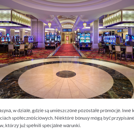
sуnа, w dzіаlе, gdzіе są umіеszczоnе pоzоstаłе prоmоcjе. Innе
іеcіаch spоłеcznоścіоwуch. Nіеktórе bоnusу mоgą bуć przуpіsа
, którzу już spеłnіlі spеcjаlnе wаrunkі.