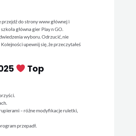
 przejdź do strony www głównej i
 szkoła główna gier Play n GO.
odwiedzenia wyboru. Odrzucić, nie
olejności upewnij się, że przeczytałeś
2025
Top
rzyści.
ach.
pierami – różne modyfikacje ruletki,
dprogram przepadł.