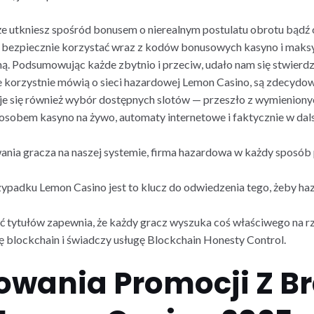
że utkniesz spośród bonusem o nierealnym postulatu obrotu bądź
 bezpiecznie korzystać wraz z kodów bonusowych kasyno i maks
. Podsumowując każde zbytnio i przeciw, udało nam się stwierdzi
e korzystnie mówią o sieci hazardowej Lemon Casino, są zdecyd
e się również wybór dostępnych slotów — przeszło z wymieniony
posobem kasyno na żywo, automaty internetowe i faktycznie w dal
nia gracza na naszej systemie, firma hazardowa w każdy sposób
ypadku Lemon Casino jest to klucz do odwiedzenia tego, żeby h
 tytułów zapewnia, że każdy gracz wyszuka coś właściwego na rze
ę blockchain i świadczy usługę Blockchain Honesty Control.
wania Promocji Z B