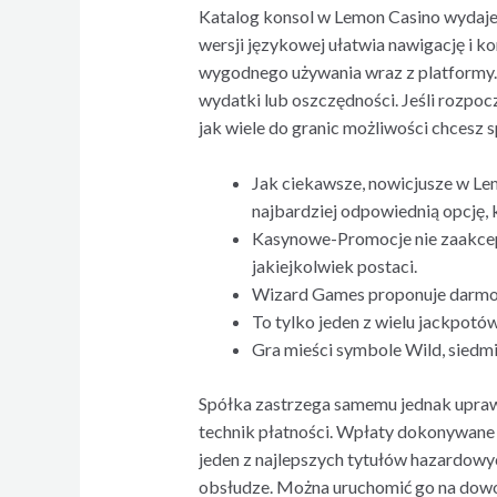
Katalog konsol w Lemon Casino wydaje s
wersji językowej ułatwia nawigację i k
wygodnego używania wraz z platformy.
wydatki lub oszczędności. Jeśli rozpocz
jak wiele do granic możliwości chcesz s
Jak ciekawsze, nowicjusze w Le
najbardziej odpowiednią opcję, 
Kasynowe-Promocje nie zaakcep
jakiejkolwiek postaci.
Wizard Games proponuje darmowe
To tylko jeden z wielu jackpotó
Gra mieści symbole Wild, siedm
Spółka zastrzega samemu jednak upraw
technik płatności. Wpłaty dokonywane
jeden z najlepszych tytułów hazardowy
obsłudze. Można uruchomić go na dowol