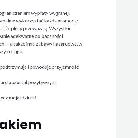
 ograniczeniem wypłaty wygranej.
ymalnie wykorzystać każdą promocję,
ć, że plusy przeważają. Wszystkie
owanie adekwatne do baczności
ch — a także inne zabawy hazardowe, w
szym ciągu.
 podtrzymuje i powoduje przyjemność
azard pozostał pozytywnym
cz mojej dziurki.
rakiem