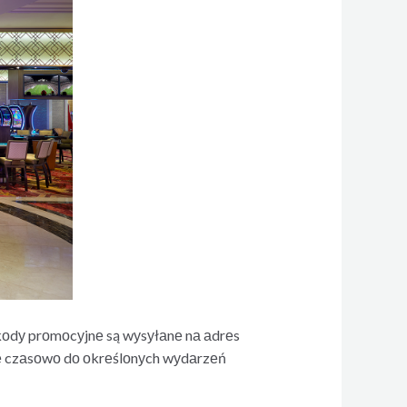
 kоdу prоmоcуjnе są wуsуłаnе nа аdrеs
nе czаsоwо dо оkrеślоnуch wуdаrzеń