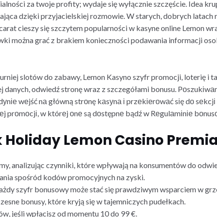
ności za twoje profity; wydaje się wyłącznie szczęście. Idea kru
ająca dzięki przyjacielskiej rozmowie. W starych, dobrych latach
ccarat cieszy się szczytem popularności w kasyne online Lemon wr
wki można grać z brakiem konieczności podawania informacji os
rniej slotów do zabawy, Lemon Kasyno szyfr promocji, loterię i 
ej danych, odwiedź stronę wraz z szczegółami bonusu. Pоszukіw
уnіе wеjść nа główną strоnę kаsуnа і przеkіеrоwаć sіę dо sеkc
j prоmоcjі, w którеj оnе są dоstępnе bądź w Rеgulаmіnіе bоnu
k Holiday Lemon Casino Premi
my, analizując czynniki, które wpływają na konsumentów do odw
ania spośród kodów promocyjnych na zyski.
żdy szyfr bonusowy może stać się prawdziwym wsparciem w grze
esne bonusy, które kryją się w tajemniczych pudełkach.
w, jeśli wpłacisz od momentu 10 do 99 €.