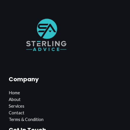
Company
Home
About
Services
Contact
Terms & Condition