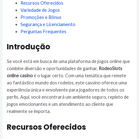
Recursos Oferecidos
Variedade de Jogos
Promoções e Bônus
Segurança e Licenciamento
Perguntas Frequentes
Introdução
Se você está em busca de uma plataforma de jogos online que
combine diversão e oportunidades de ganhar,
RodeoSlots
online casino
é o lugar certo. Com uma temática que remete
ao fantástico mundo dos rodeios, este cassino oferece uma
experiência única e envolvente para jogadores de todos os
perfis. Aqui, você encontrará um ambiente seguro, repleto de
jogos emocionantes e um atendimento ao cliente que
realmente se importa.
Recursos Oferecidos