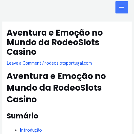
Skip
MAI
to
ME
content
Post
navigation
Aventura e Emoção no
Mundo da RodeoSlots
Casino
Leave a Comment
/
rodeoslotsportugal.com
Aventura e Emoção no
Mundo da RodeoSlots
Casino
Sumário
Introdução