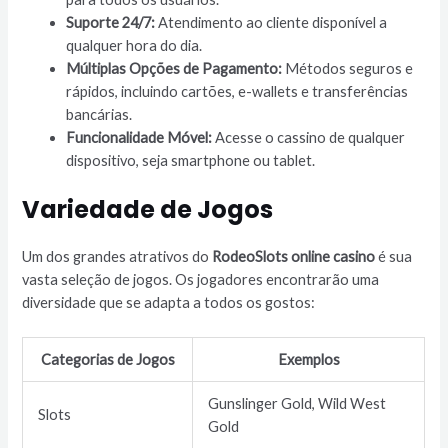
Suporte 24/7:
Atendimento ao cliente disponível a
qualquer hora do dia.
Múltiplas Opções de Pagamento:
Métodos seguros e
rápidos, incluindo cartões, e-wallets e transferências
bancárias.
Funcionalidade Móvel:
Acesse o cassino de qualquer
dispositivo, seja smartphone ou tablet.
Variedade de Jogos
Um dos grandes atrativos do
RodeoSlots online casino
é sua
vasta seleção de jogos. Os jogadores encontrarão uma
diversidade que se adapta a todos os gostos:
Categorias de Jogos
Exemplos
Gunslinger Gold, Wild West
Slots
Gold