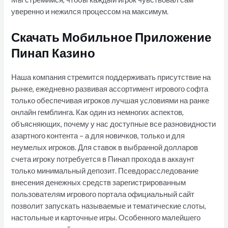
уверенно и нежился процессом на максимум.
Скачать Мобильное Приложение
Пинап Казино
Наша компания стремится поддерживать присутствие на
рынке, ежедневно развивая ассортимент игрового софта
только обеспечивая игроков лучшая условиями на ранке
онлайн гемблинга. Как один из немногих аспектов,
объясняющих, почему у нас доступные все разновидности
азартного контента – а для новичков, только и для
неумелых игроков. Для ставок в выбранной долларов
счета игроку потребуется в Пинап прохода в аккаунт
только минимальный депозит. Псевдорасследование
внесения денежных средств зарегистрированным
пользователям игрового портала официальный сайт
позволит запускать называемые и тематические слоты,
настольные и карточные игры. Особенного малейшего