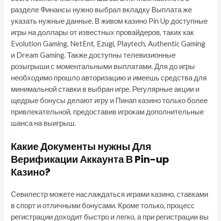
разделе Финансы нужно выбрал вкладку Выплата же
указать нужные данные. В живом казино Pin Up доступные
игры на доллары от известных провайдеров, таких как
Evolution Gaming, NetEnt, Ezugi, Playtech, Authentic Gaming
и Dream Gaming. Также доступны телевизионные
розыгрыши с моментальными выплатами. Для до игры
необходимо прошло авторизацию и имеешь средства для
минимальной ставки в выбран игре. Регулярные акции и
щедрые бонусы делают игру и Пинап казино только более
привлекательной, предоставив игрокам дополнительные
шанса на выигрыш.
Какие Документы нужны Для
Верификации Аккаунта В Pin-up
Казино?
Севилестр можете наслаждаться играми казино, ставками
в спорт и отличными бонусами. Кроме только, процесс
регистрации доходит быстро и легко, а при регистрации вы