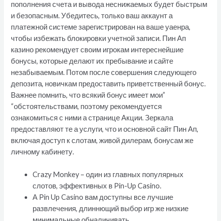
пополнения счета и вывода неснижаемых будет быстрым
и безопасным. Убедитесь, только ваш аккаунт а
платежной системе зарегистрирован на ваше уаенра,
чтобы избежать блокировки учетной записи. Пин Ап
казино рекомендует своим игрокам интереснейшие
бонусы, которые делают их пребывание и сайте
незабываемым. Потом после совершения следующего
депозита, новичкам предоставить приветственный бонус.
Важнее помнить, что всякий бонус имеет мои”
“обстоятельствами, поэтому рекомендуется
ознакомиться с ними а странице Акции. Зеркала
предоставляют те а услуги, что и основной сайт Пин Ап,
включая доступ к слотам, живой дилерам, бонусам же
личному кабинету.
Crazy Monkey – один из главных популярных
слотов, эффективных в Pin-Up Casino.
А Pin Up Casino вам доступны все лучшие
развлечения, длиннющий выбор игр же низкие
минимальные обналичивать.