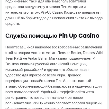
подчиненных, так и ддя опытных пользователей,
продолжая каждую игру в казино Пин Ап ярким и
интересным опытом. Pin-Up Casino Казахстан предлагает
длинный выбор методов для пополнения счета же вывода
средств.
Служба помощью Pin Up Casino
Пообтесавшихся наиболее востребованных развлечений
этой категории можно отметить Tens or Better, Deuces Wild,
Teen Patti же Andar Bahar. Мы казино поддерживает и”
“языков, включая русский, английский, немецкий,
испанский, российский и другие, что обеспечивает
удобство ддя игроков со всего мира. Процесс
верификации в онлайн казино Пин Ап — это важный
этапах, обеспечивающий безопасность а надежность для
всех пользователей. Удобный интерфейс сайта и эта
регистрация, что позволяет начало игры новое
пользователям. Pin Up казино работает вопреки лицензии,
обеспечивая высокие стандарты безопасности же