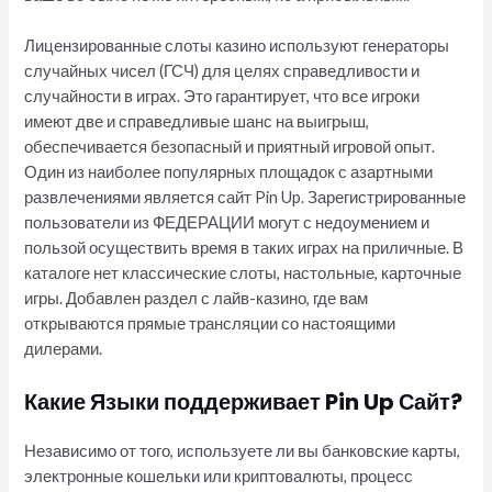
Лицензированные слоты казино используют генераторы
случайных чисел (ГСЧ) для целях справедливости и
случайности в играх. Это гарантирует, что все игроки
имеют две и справедливые шанс на выигрыш,
обеспечивается безопасный и приятный игровой опыт.
Один из наиболее популярных площадок с азартными
развлечениями является сайт Pin Up. Зарегистрированные
пользователи из ФЕДЕРАЦИИ могут с недоумением и
пользой осуществить время в таких играх на приличные. В
каталоге нет классические слоты, настольные, карточные
игры. Добавлен раздел с лайв-казино, где вам
открываются прямые трансляции со настоящими
дилерами.
Какие Языки поддерживает Pin Up Сайт?
Независимо от того, используете ли вы банковские карты,
электронные кошельки или криптовалюты, процесс