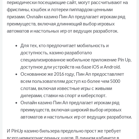
периодически посещающие сайт, могут рассчитывают на
фриспины, кэшбек и лотереи пиппардом ценными
призами. Онлайн казино Пин Ап предлагает игрокам ряд
преимуществ, включая длиннющий выбор игровых
автоматов и настольных игр от ведущих разработок.
Для тех, кто предпочитает мобильность и
доступность, казино разработало
специализированное мобильное приложение Pin Up,
доступное дли устройств на базе iOS и Android.
Основанное же 2016 году, Пин Ап предоставляет
всем пользователям доступ ко более чем 5000
слотам, включая известные игры с живыми
дилерами, ставки на спорт и киберспорт.
Онлайн казино Пин Ап предлагает игрокам ряд
преимуществ, включая широкий выбор игровых
автоматов и настольных игр от ведущих разработки.
И PinUp казино бильзера предельно прост же требует
всего немногочисленных шагов. В личном кабинете в