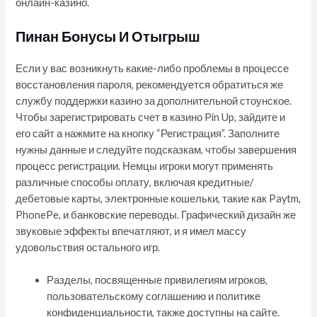
онлайн-казино.
Пинан Бонусы И Отыгрыш
Если у вас возникнуть какие-либо проблемы в процессе
восстановления пароля, рекомендуется обратиться же
службу поддержки казино за дополнительной стоунское.
Чтобы зарегистрировать счет в казино Pin Up, зайдите и
его сайт а нажмите на кнопку “Регистрация”. Заполните
нужны данные и следуйте подсказкам, чтобы завершения
процесс регистрации. Немцы игроки могут применять
различные способы оплату, включая кредитные/
дебетовые карты, электронные кошельки, такие как Paytm,
PhonePe, и банковские переводы. Графический дизайн же
звуковые эффекты впечатляют, и я имел массу
удовольствия остального игр.
Разделы, посвященные привилегиям игроков,
пользовательскому соглашению и политике
конфиденциальности, также доступны на сайте.