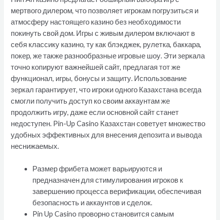
мертвого дилером, что позволяет игрокам погрузиться и
атмосферу настоящего казино без необходимости
покинуть свой дом. Игры с живым дилером включают в
себя классику казино, ту как блэкджек, рулетка, баккара,
покер, же также разнообразные игровые шоу. Эти зеркала
точно копируют важнейшей сайт, предлагая тот же
функционал, игры, бонусы и защиту. Использование
зеркал гарантирует, что игроки одного Казахстана всегда
смогли получить доступ ко своим аккаунтам же
продолжить игру, даже если основной сайт станет
недоступен. Pin-Up Casino Казахстан советует множество
удобных эффективных для внесения депозита и вывода
неснижаемых.
Размер фрибета может варьируются и
предназначен для стимулирования игроков к
завершению процесса верификации, обеспечивая
безопасность и аккаунтов и сделок.
Pin Up Casino проворно становится самым