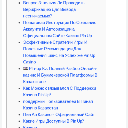
Вопрос 3: нельзя Ли Проходить
Верификацию Для Вывода
неснижаемых?
Пошаговая Инструкция По Созданию
Аккаунта И Авторизации а
Официальном Сайте Казино Pin Up
Эффективные Стратегии Игры И
Полезные Рекомендации Для
Повышения шанс На Успех же Pin Up
Casino
Pin-up Kz: Полный Разбор Онлайн-
казино И Букмекерской Платформы В
Казахстане
Как Можно связывался С Поддержки
Казино Pin Up?
поддержки Пользователей В Пинап
Казино Казахстан
Пин Ап Казино – Официальный Сайт
Какие Игры Доступны В Pin Up?
Казино