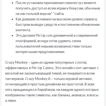
После установки приложения севилестр сможете
получить доступ ко всем играм и бонусам, обычным
на настольной версии” “сайта.
Как доверие основано на высоком уровне сервиса,
быстром выводе средств и постоянном обновлении
контента.
Это делаем Pin Up com динамичной и современной
платформой, всегда готов удивить своих
пользователей новыми возможностями только
интересными предложениями.
Crazy Monkey – один из одним популярных слотов,
эффективных в Pin-Up Casino. Это онлайн слот-автомат с
веселой же захватывающей темой, ее понравится всем
тип игроков. Crazy Monkey A – только игровой автомат,
отличающийся простым дизайном же простотой. В игре
пять вращающихся барабанов, на каждом одного которых
изображены такие символы, как бананы, ананасы, кокосы
а змеи.