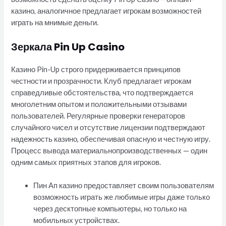
казино, аналогичное предлагает игрокам возможностей
играть на мнимые деньги.
Зеркала Pin Up Casino
Казино Pin-Up строго придерживается принципов
честности и прозрачности. Клуб предлагает игрокам
справедливые обстоятельства, что подтверждается
многолетним опытом и положительными отзывами
пользователей. Регулярные проверки генераторов
случайного чисел и отсутствие лицензии подтверждают
надежность казино, обеспечивая опасную и честную игру.
Процесс вывода материальнопроизводственных — один
одним самых приятных этапов для игроков.
Пин Ап казино предоставляет своим пользователям
возможность играть же любимые игры даже только
через десктопные компьютеры, но только на
мобильных устройствах.