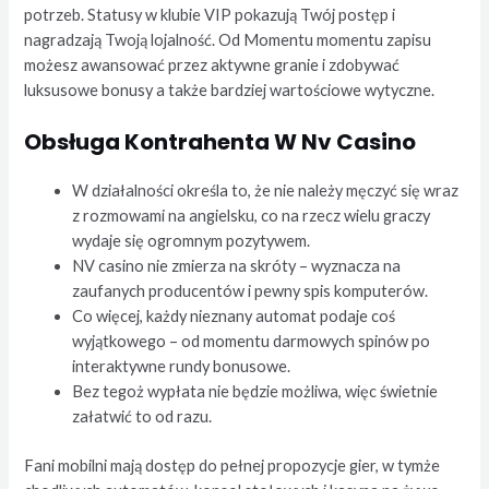
potrzeb. Statusy w klubie VIP pokazują Twój postęp i
nagradzają Twoją lojalność. Od Momentu momentu zapisu
możesz awansować przez aktywne granie i zdobywać
luksusowe bonusy a także bardziej wartościowe wytyczne.
Obsługa Kontrahenta W Nv Casino
W działalności określa to, że nie należy męczyć się wraz
z rozmowami na angielsku, co na rzecz wielu graczy
wydaje się ogromnym pozytywem.
NV casino nie zmierza na skróty – wyznacza na
zaufanych producentów i pewny spis komputerów.
Co więcej, każdy nieznany automat podaje coś
wyjątkowego – od momentu darmowych spinów po
interaktywne rundy bonusowe.
Bez tegoż wypłata nie będzie możliwa, więc świetnie
załatwić to od razu.
Fani mobilni mają dostęp do pełnej propozycje gier, w tymże