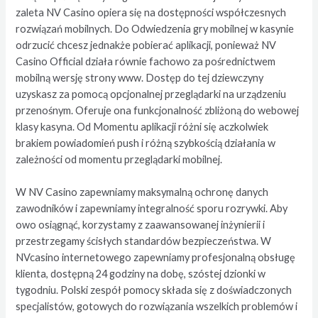
zaleta NV Casino opiera się na dostępności współczesnych
rozwiązań mobilnych. Do Odwiedzenia gry mobilnej w kasynie
odrzucić chcesz jednakże pobierać aplikacji, ponieważ NV
Casino Official działa równie fachowo za pośrednictwem
mobilną wersję strony www. Dostęp do tej dziewczyny
uzyskasz za pomocą opcjonalnej przeglądarki na urządzeniu
przenośnym. Oferuje ona funkcjonalność zbliżoną do webowej
klasy kasyna. Od Momentu aplikacji różni się aczkolwiek
brakiem powiadomień push i różną szybkością działania w
zależności od momentu przeglądarki mobilnej.
W NV Casino zapewniamy maksymalną ochronę danych
zawodników i zapewniamy integralność sporu rozrywki. Aby
owo osiągnąć, korzystamy z zaawansowanej inżynierii i
przestrzegamy ścisłych standardów bezpieczeństwa. W
NVcasino internetowego zapewniamy profesjonalną obsługę
klienta, dostępną 24 godziny na dobę, szóstej dzionki w
tygodniu. Polski zespół pomocy składa się z doświadczonych
specjalistów, gotowych do rozwiązania wszelkich problemów i