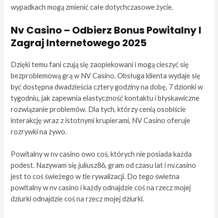
wypadkach mogą zmienić całe dotychczasowe życie.
Nv Casino – Odbierz Bonus Powitalny I
Zagraj Internetowego 2025
Dzięki temu fani czują się zaopiekowani i mogą cieszyć się
bezproblemową grą w NV Casino. Obsługa klienta wydaje się
być dostępna dwadzieścia cztery godziny na dobę, 7 dzionki w
tygodniu, jak zapewnia elastyczność kontaktu i błyskawiczne
rozwiązanie problemów. Dla tych, którzy cenią osobiście
interakcję wraz z istotnymi krupierami, NV Casino oferuje
rozrywki na żywo.
Powitalny w nv casino owo coś, których nie posiada każda
podest. Nazywam się juliusz86, gram od czasu lat i nv.casino
jest to coś świeżego w tle rywalizacji. Do tego świetna
powitalny w nv casino i każdy odnajdzie coś na rzecz mojej
dziurki odnajdzie coś na rzecz mojej dziurki.