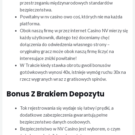
przestrzeganiu międzynarodowych standardów
bezpieczeństwa.
Powitalny w nv casino owo coś, których nie ma każda
platforma.
Obok naszą firmę w przez internet Casino NV mierzy się
każdy użytkownik, dlatego też doceniamy chęć
dołączenia do odwiedzenia własnego strony –
oryginalny gracz może obok naszą firmę liczyć na
interesujące zniżki powitalne!
W Trakcie kiedy stawka obrotu gwoli bonusów
gotówkowych wynosi 40x, istnieje wymóg ruchu 30x na
rzecz wygranych wraz z gratisowych spinów.
Bonus Z Brakiem Depozytu
Tok rejestrowania się wydaje się łatwy i prędki, a
dodatkowe zabezpieczenia gwarantują pełne
bezpieczeństwo danych osobowych.
Bezpieczeństwo w NV Casino jest wyborem, o czym