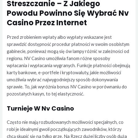
Streszczanie – Z Jakiego
Powodu Powinno Się Wybrać Nv
Casino Przez Internet
Przed zrobieniem wpłaty albo wypłaty wskazane jest
sprawdzić dostępność procedur płatności w swoim osobistym
gabinecie, ponieważ mogą się ów lampy różnić w zależności od
regionu. NV Casino umożliwia fanom różne sposoby
wpłacania i wypłacania wygranych. Funkcje płatności obejmują
karty bankowe, e-portfele i kryptowaluty, jakie możliwości
umożliwia wybrać najwygodniejszy sposób dokonywania
sprawie. To, jak wyróżnia bonus NV Casino w porównaniu do
pozostałych kasyn, to tej elastyczność.
Turnieje W Nv Casino
Często nie mają rozbudowanych możliwości specjalnych, co
robi je idealnymi gwoli początkujących zawodników, którzy
chcą skupić się na tylko grze. Na Rzecz dużej liczby osób duża