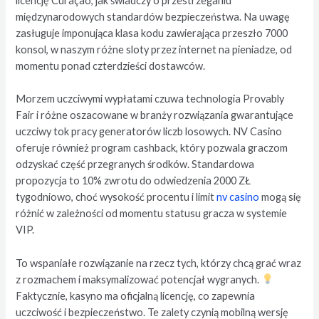
licencję Curaçao, jak świadczy o przestrzeganiu
międzynarodowych standardów bezpieczeństwa. Na uwagę
zasługuje imponująca klasa kodu zawierająca przeszło 7000
konsol, w naszym różne sloty przez internet na pieniadze, od
momentu ponad czterdzieści dostawców.
Morzem uczciwymi wypłatami czuwa technologia Provably
Fair i różne oszacowane w branży rozwiązania gwarantujące
uczciwy tok pracy generatorów liczb losowych. NV Casino
oferuje również program cashback, który pozwala graczom
odzyskać część przegranych środków. Standardowa
propozycja to 10% zwrotu do odwiedzenia 2000 ZŁ
tygodniowo, choć wysokość procentu i limit
nv casino
mogą się
różnić w zależności od momentu statusu gracza w systemie
VIP.
To wspaniałe rozwiązanie na rzecz tych, którzy chcą grać wraz
z rozmachem i maksymalizować potencjał wygranych.
Faktycznie, kasyno ma oficjalną licencję, co zapewnia
uczciwość i bezpieczeństwo. Te zalety czynią mobilną wersję