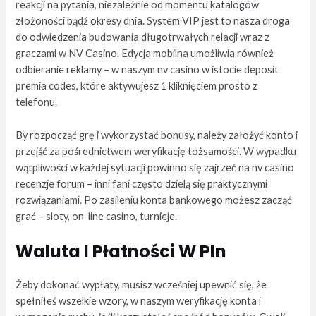
reakcji na pytania, niezależnie od momentu katalogów
złożoności bądź okresy dnia. System VIP jest to nasza droga
do odwiedzenia budowania długotrwałych relacji wraz z
graczami w NV Casino. Edycja mobilna umożliwia również
odbieranie reklamy – w naszym nv casino w istocie deposit
premia codes, które aktywujesz 1 kliknięciem prosto z
telefonu.
By rozpocząć grę i wykorzystać bonusy, należy założyć konto i
przejść za pośrednictwem weryfikację tożsamości. W wypadku
wątpliwości w każdej sytuacji powinno się zajrzeć na nv casino
recenzje forum – inni fani często dzielą się praktycznymi
rozwiązaniami. Po zasileniu konta bankowego możesz zacząć
grać – sloty, on-line casino, turnieje.
Waluta I Płatności W Pln
Żeby dokonać wypłaty, musisz wcześniej upewnić się, że
spełniłeś wszelkie wzory, w naszym weryfikację konta i