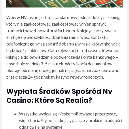
Wpis w NVcasino jest to standardowy, jednak dobry przebieg,
który nie zaakceptować zaakceptować winien sprawić
trudności nawet nowatorskim fanom. Kolejnym pozytywem
emituje się być szybkość działania i możliwość kontaktu
telefonicznego wraz spośród obsługą w razie którychkolwiek
bądź bądź problemów. Cała rejestracja – od czasu głównego
kliknięcia do odwiedzenia potwierdzenia konta bankowego –
absorbuje średnio 3–5 minutek. Weryfikacja dokumentów
obstaje odrobinę dłużej, jednak najczęściej nie zaakceptować
przekracza 24 godzinek nv kasyno review roboczych.
Wypłata Środków Spośród Nv
Casino: Które Są Realia?
Wszystko wydaje się nieskomplikowane i przejrzyste,
więc chociażby początkujący gracze z brakiem trudności
odnajdą się na systemie.