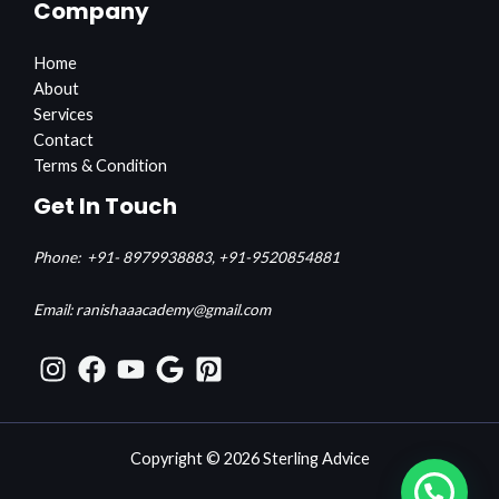
Company
Home
About
Services
Contact
Terms & Condition
Get In Touch
Phone:
+91- 8979938883,
+91-9520854881
Email: ranishaaacademy@gmail.com
Copyright © 2026 Sterling Advice