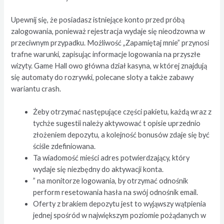
Upewnij się, że posiadasz istniejące konto przed próbą
zalogowania, ponieważ rejestracja wydaje się nieodzowna w
przeciwnym przypadku. Możliwość „Zapamiętaj mnie” przynosi
trafne warunki, zapisując informacje logowania na przyszłe
wizyty. Game Hall owo główna dział kasyna, w której znajdują
się automaty do rozrywki, polecane sloty a także zabawy
wariantu crash.
Żeby otrzymać następujące części pakietu, każdą wraz z
tychże sugestii należy aktywować t opisie uprzednio
złożeniem depozytu, a kolejność bonusów zdaje się być
ściśle zdefiniowana.
Ta wiadomość mieści adres potwierdzający, który
wydaje się niezbędny do aktywacji konta.
” na monitorze logowania, by otrzymać odnośnik
perform resetowania hasła na swój odnośnik email.
Oferty z brakiem depozytu jest to wyjąwszy wątpienia
jednej spośród w największym poziomie pożądanych w