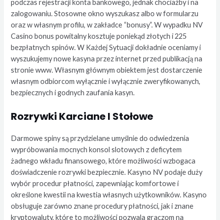
podczas rejestracji konta bankowego, jednak chociażby i na
zalogowaniu. Stosowne okno wyszukasz albo w formularzu
oraz w własnym profilu, w zakładce “bonusy”. W wypadku NV
Casino bonus powitalny kosztuje poniekąd złotych i 225
bezpłatnych spinów. W Każdej Sytuacji dokładnie oceniamy i
wyszukujemy nowe kasyna przez internet przed publikacją na
stronie www. Własnym głównym obiektem jest dostarczenie
własnym odbiorcom wyłącznie i wyłącznie zweryfikowanych,
bezpiecznych i godnych zaufania kasyn.
Rozrywki Karciane I Stołowe
Darmowe spiny są przydzielane umyślnie do odwiedzenia
wypróbowania mocnych konsol slotowych z deficytem
żadnego wkładu finansowego, które możliwości wzbogaca
doświadczenie rozrywki bezpiecznie. Kasyno NV podaje duży
wybór procedur płatności, zapewniając komfortowe i
określone kwestii na kwestia własnych użytkowników. Kasyno
obsługuje zarówno znane procedury płatności, jak i znane
kryptowaluty, które to możliwości pozwala graczom na