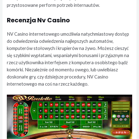
przystosowane perform potrzeb internautów.
Recenzja Nv Casino
NV Casino internetowego umożliwia natychmiastowy dostęp
do odwiedzenia odwiedzenia najlepszych automatów,
komputerów stołowych i krupierów na żywo. Możesz cieszyć
się szybkimi wypłatami, wspaniałymi bonusami i przyjaznym na
rzecz użytkownika interfejsem z komputera osobistego bądź
komórki. Niezależnie od momentu owego, lub uwielbiasz
doskonałe gry, czy dzisiejsze procedury, NV Casino
internetowego ma coś na rzecz każdego.