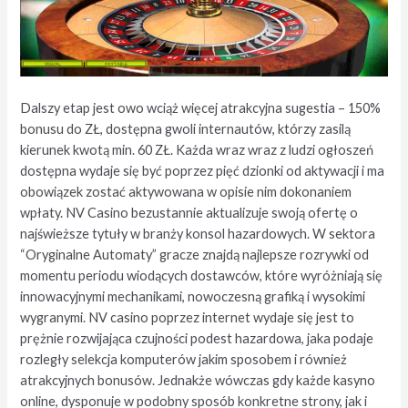
Dalszy etap jest owo wciąż więcej atrakcyjna sugestia – 150%
bonusu do ZŁ, dostępna gwoli internautów, którzy zasilą
kierunek kwotą min. 60 ZŁ. Każda wraz wraz z ludzi ogłoszeń
dostępna wydaje się być poprzez pięć dzionki od aktywacji i ma
obowiązek zostać aktywowana w opisie nim dokonaniem
wpłaty. NV Casino bezustannie aktualizuje swoją ofertę o
najświeższe tytuły w branży konsol hazardowych. W sektora
“Oryginalne Automaty” gracze znajdą najlepsze rozrywki od
momentu periodu wiodących dostawców, które wyróżniają się
innowacyjnymi mechanikami, nowoczesną grafiką i wysokimi
wygranymi. NV casino poprzez internet wydaje się jest to
prężnie rozwijająca czujności podest hazardowa, jaka podaje
rozległy selekcja komputerów jakim sposobem i również
atrakcyjnych bonusów. Jednakże wówczas gdy każde kasyno
online, dysponuje w podobny sposób konkretne strony, jak i