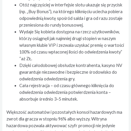
Otóż najczęściej w interfejsie slotu ukazuje się przycisk
(np. „Buy Bonus”), na którego kliknięciu uciecha pobiera
odpowiednią kwotę spośród salda i gra od razu zostaje
przeniesiona do rundy bonusowej.
Wydaje Się kobieta dostępna na rzecz użytkowników,
którzy osiągnęli jak najmniej drugi stopień w naszym
własnym klubie VIP i zezwala uzyskać premię o wartości
100% od czasu wpłaconej ilości do odwiedzenia kwoty”
“aż ZŁ.
Dzięki całodobowej obsłudze kontrahenta, kasyno NV
gwarantuje niezawodne i bezpieczne środowisko do
odwiedzenia odwiedzenia gry.
Cała rejestracja – od czasu głównego kliknięcia do
odwiedzenia odwiedzenia potwierdzenia konta –
absorbuje średnio 3–5 minutek.
Większość automatów i pozostałych konsol hazardowych ma
zwrot dla gracza w stopniu 96% albo wyższy. Witryna
hazardowa pozwala aktywować szyfr promocji nie jedynie