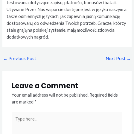
testowania dotyczące zapisu, płatności, bonusów i batalii.
Używane Przez Nas wsparcie dostępne jest w języku naszym a
także odmiennych językach, jak zapewnia jasną komunikację
dostosowaną do odwiedzenia Twoich potrzeb. Gracze, którzy
stale grają na polskiej systemie, mają możliwość zdobycia
dodatkowych nagród.
←
Previous Post
Next Post
→
Leave a Comment
Your email address will not be published.
Required fields
are marked
*
Type
here..