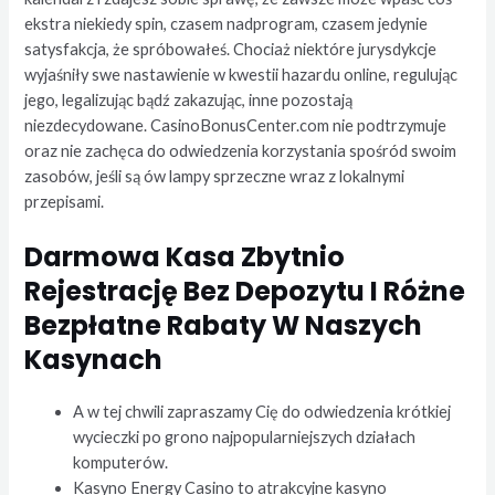
ekstra niekiedy spin, czasem nadprogram, czasem jedynie
satysfakcja, że spróbowałeś. Chociaż niektóre jurysdykcje
wyjaśniły swe nastawienie w kwestii hazardu online, regulując
jego, legalizując bądź zakazując, inne pozostają
niezdecydowane. CasinoBonusCenter.com nie podtrzymuje
oraz nie zachęca do odwiedzenia korzystania spośród swoim
zasobów, jeśli są ów lampy sprzeczne wraz z lokalnymi
przepisami.
Darmowa Kasa Zbytnio
Rejestrację Bez Depozytu I Różne
Bezpłatne Rabaty W Naszych
Kasynach
A w tej chwili zapraszamy Cię do odwiedzenia krótkiej
wycieczki po grono najpopularniejszych działach
komputerów.
Kasyno Energy Casino to atrakcyjne kasyno