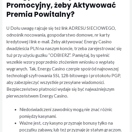
Promocyjny, żeby Aktywować
Premia Powitalny?
U Dołu uwagę rajcuje się też link ADRESU SIECIOWEGO,
odnośnik nocowania, gospodarstwo domowe, nr karty
kredytowej i link e-mail. Żeby aktywować Energy Casino
dwadzieścia PLN na naszym koncie, trzeba zarejestrować się
tuż przy użyciu guziku “ODBIERZ”. Pamiętaj, by spełnić
wszelkie wzory poprzednio złożeniem wniosku o wypłatę
wygranych. Tak, Energy Casino czerpie spośród najnowszej
technologii szyfrowania SSL 128-bitowego i protokołu PGP,
aby zabezpieczyć wszystkie przesyłane wiadomości.
Bezpieczeństwo płatności wydaje się być najważniejszym
pierwszeństwem Energy Casino.
Niedoświadczeni zawodnicy mogą nie znać różnic
pomiędzy kasynami.
Ważne jest, czy kasyno przyznaje bonusy tylko na
początku zabawy, lub też przyznaje je stałym graczom.