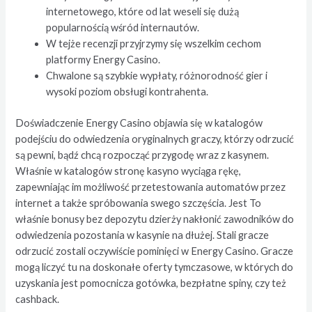
internetowego, które od lat weseli się dużą
popularnością wśród internautów.
W tejże recenzji przyjrzymy się wszelkim cechom
platformy Energy Casino.
Chwalone są szybkie wypłaty, różnorodność gier i
wysoki poziom obsługi kontrahenta.
Doświadczenie Energy Casino objawia się w katalogów
podejściu do odwiedzenia oryginalnych graczy, którzy odrzucić
są pewni, bądź chcą rozpocząć przygodę wraz z kasynem.
Właśnie w katalogów stronę kasyno wyciąga rękę,
zapewniając im możliwość przetestowania automatów przez
internet a także spróbowania swego szczęścia. Jest To
właśnie bonusy bez depozytu dzierży nakłonić zawodników do
odwiedzenia pozostania w kasynie na dłużej. Stali gracze
odrzucić zostali oczywiście pominięci w Energy Casino. Gracze
mogą liczyć tu na doskonałe oferty tymczasowe, w których do
uzyskania jest pomocnicza gotówka, bezpłatne spiny, czy też
cashback.