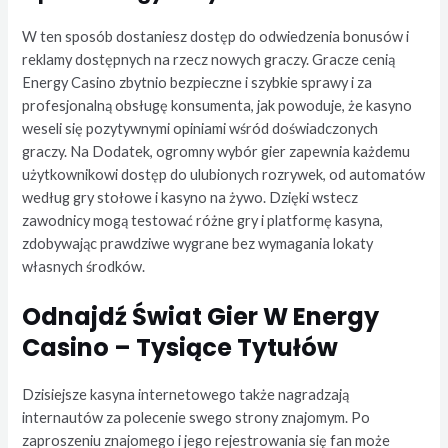
W ten sposób dostaniesz dostęp do odwiedzenia bonusów i
reklamy dostępnych na rzecz nowych graczy. Gracze cenią
Energy Casino zbytnio bezpieczne i szybkie sprawy i za
profesjonalną obsługę konsumenta, jak powoduje, że kasyno
weseli się pozytywnymi opiniami wśród doświadczonych
graczy. Na Dodatek, ogromny wybór gier zapewnia każdemu
użytkownikowi dostęp do ulubionych rozrywek, od automatów
według gry stołowe i kasyno na żywo. Dzięki wstecz
zawodnicy mogą testować różne gry i platformę kasyna,
zdobywając prawdziwe wygrane bez wymagania lokaty
własnych środków.
Odnajdź Świat Gier W Energy
Casino – Tysiące Tytułów
Dzisiejsze kasyna internetowego także nagradzają
internautów za polecenie swego strony znajomym. Po
zaproszeniu znajomego i jego rejestrowania się fan może