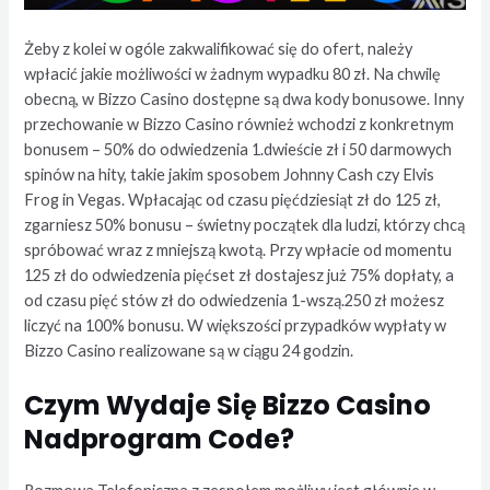
Żeby z kolei w ogóle zakwalifikować się do ofert, należy
wpłacić jakie możliwości w żadnym wypadku 80 zł. Na chwilę
obecną, w Bizzo Casino dostępne są dwa kody bonusowe. Inny
przechowanie w Bizzo Casino również wchodzi z konkretnym
bonusem – 50% do odwiedzenia 1.dwieście zł i 50 darmowych
spinów na hity, takie jakim sposobem Johnny Cash czy Elvis
Frog in Vegas. Wpłacając od czasu pięćdziesiąt zł do 125 zł,
zgarniesz 50% bonusu – świetny początek dla ludzi, którzy chcą
spróbować wraz z mniejszą kwotą. Przy wpłacie od momentu
125 zł do odwiedzenia pięćset zł dostajesz już 75% dopłaty, a
od czasu pięć stów zł do odwiedzenia 1-wszą.250 zł możesz
liczyć na 100% bonusu. W większości przypadków wypłaty w
Bizzo Casino realizowane są w ciągu 24 godzin.
Czym Wydaje Się Bizzo Casino
Nadprogram Code?