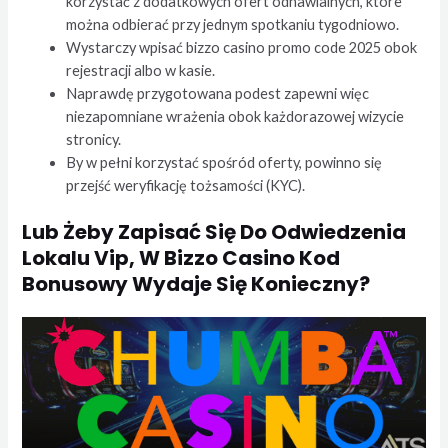
korzystać z dodatkowych ofert odnawialnych, które
można odbierać przy jednym spotkaniu tygodniowo.
Wystarczy wpisać bizzo casino promo code 2025 obok
rejestracji albo w kasie.
Naprawdę przygotowana podest zapewni więc
niezapomniane wrażenia obok każdorazowej wizycie
stronicy.
By w pełni korzystać spośród oferty, powinno się
przejść weryfikację tożsamości (KYC).
Lub Żeby Zapisać Się Do Odwiedzenia
Lokalu Vip, W Bizzo Casino Kod
Bonusowy Wydaje Się Konieczny?