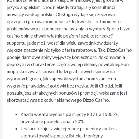
Rozmowa Telefoniczna z zespołem możliwy jest głównie w
języku angielskim, choć niekiedy trafiają się konsultanci
mówiący według polsku. Obsługa wydaje się rzeczowa,
uprzejma i gotowa pomóc w każdej kwestii – od momentu
problemów wraz z bonusem na pytania o wypłaty. Sporo bizzo
casino opinie chwali właśnie poziom i szybkość reakcji
supportu, jakie możliwości dla wielu zawodników dzierży
większe znaczenie niż tylko oferta rabatowa. Tak, BizzoCasino
podaje darmowe spiny wyjąwszy konieczności dokonywania
depozytu w charakterze część swojej reklamy powitalnej. Fani
mogą skorzystać spośród ludzi gratisowych spinów na
wybranych grach, jak zapewnia wykładzinom szansę na
wygranie prawdziwej gotówki bez ryzyka. Jeśli Chodzi, jeśli
poszukujesz atrakcyjnych bonusów i promocji, wskazane jest
skorzystać wraz z kodu reklamowego Bizzo Casino.
Każda wpłata wynosząca między 80 ZŁ a 1500 ZŁ,
pozostanie powiększona o 50%.
Jeśli preferujesz więcej znane procedury, możesz
skontaktować się przez list elektroniczny.