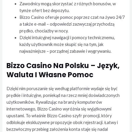
Zawodnicy mogą skorzystać z różnych bonusów, w
tymże ofert bez depozytu.
Bizzo Casino oferuje pomoc poprzez czat na żywo 24/7
a także e-mail – odpowiedzi zazwyczaj przychodzą
prędko, chociażby w nocy.
Dzięki intuicyjnej nawigacji i pomocy technicznemu,
każdy użytkownik może skupić się na tym, jak
najważniejsze – porządnej zabawie i wygrywaniu.
Bizzo Casino Na Polsku – Język,
Waluta I Własne Pomoc
Dzięki nim poruszanie się według platformie wydaje się być
prędkie i intuicyjne, poniekąd na rzecz mniej doświadczonych
użytkowników. Rywalizując na branży komputerów
internetowego, Bizzo Casino wyróżnia się wyjątkowymi
upustami. To właśnie Bizzo Casino szyfr promocji, który
odblokuje ekskluzywne propozycje obok rejestracji. Łatwy i
bezzwłoczny przebieg założenia konta staje się nadal