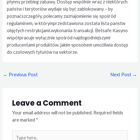
płynny przebieg zabawy. Dostęp wspólnie wraz z niektórych
państw i terytoriów wydaje się być zablokowany – by
poznaćszczegóły, polecamy zaznajomienie się spośród
regulaminem, w którymprzedstawiona została lista państw
objętych restrykcjami.wykonania transakcji. Betsafe Kasyno
współpracuje wyłącznie spośród najdogodniejszymi
producentami produktów, jakim sposobem umożliwia dostęp
do czołowych tytułów na sektorze.
←
Previous Post
Next Post
→
Leave a Comment
Your email address will not be published.
Required fields
are marked
*
Type