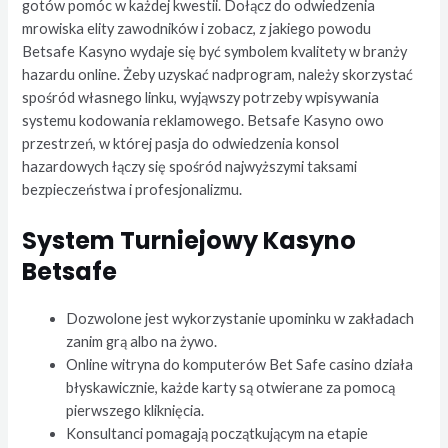
gotów pomóc w każdej kwestii. Dołącz do odwiedzenia
mrowiska elity zawodników i zobacz, z jakiego powodu
Betsafe Kasyno wydaje się być symbolem kvalitety w branży
hazardu online. Żeby uzyskać nadprogram, należy skorzystać
spośród własnego linku, wyjąwszy potrzeby wpisywania
systemu kodowania reklamowego. Betsafe Kasyno owo
przestrzeń, w której pasja do odwiedzenia konsol
hazardowych łączy się spośród najwyższymi taksami
bezpieczeństwa i profesjonalizmu.
System Turniejowy Kasyno
Betsafe
Dozwolone jest wykorzystanie upominku w zakładach
zanim grą albo na żywo.
Online witryna do komputerów Bet Safe casino działa
błyskawicznie, każde karty są otwierane za pomocą
pierwszego kliknięcia.
Konsultanci pomagają początkującym na etapie