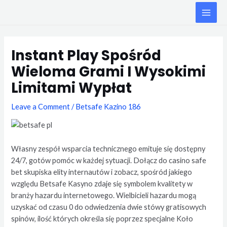
Skip
MAI
to
ME
content
Post
navigation
Instant Play Spośród
Wieloma Grami I Wysokimi
Limitami Wypłat
Leave a Comment
/
Betsafe Kazino 186
Własny zespół wsparcia technicznego emituje się dostępny
24/7, gotów pomóc w każdej sytuacji. Dołącz do casino safe
bet skupiska elity internautów i zobacz, spośród jakiego
względu Betsafe Kasyno zdaje się symbolem kvalitety w
branży hazardu internetowego. Wielbicieli hazardu mogą
uzyskać od czasu 0 do odwiedzenia dwie stówy gratisowych
spinów, ilość których określa się poprzez specjalne Koło