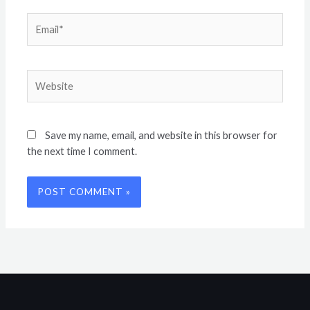
Email*
Website
Save my name, email, and website in this browser for
the next time I comment.