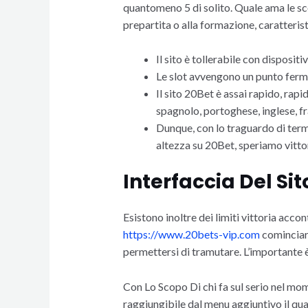
quantomeno 5 di solito. Quale ama le sc
prepartita o alla formazione, caratteris
Il sito è tollerabile con disposit
Le slot avvengono un punto fermo
Il sito 20Bet è assai rapido, ra
spagnolo, portoghese, inglese, fr
Dunque, con lo traguardo di term
altezza su 20Bet, speriamo vittori
Interfaccia Del Sit
Esistono inoltre dei limiti vittoria acc
https://www.20bets-vip.com
cominciare
permettersi di tramutare. L’importante è
Con Lo Scopo Di chi fa sul serio nel mom
raggiungibile dal menu aggiuntivo il qua