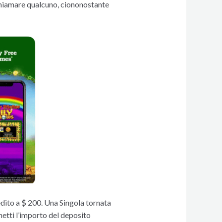
 chiamare qualcuno, ciononostante
edito a $ 200. Una Singola tornata
metti l’importo del deposito