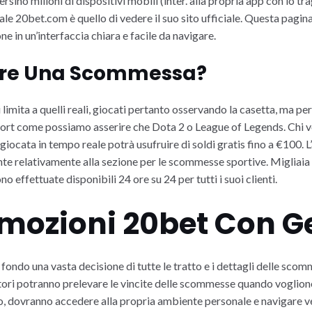
ino milioni di dispositivi mobili (inter. alla propria app con lo tr
tale 20bet.com è quello di vedere il suo sito ufficiale. Questa pagi
e in un’interfaccia chiara e facile da navigare.
lare Una Scommessa?
si limita a quelli reali, giocati pertanto osservando la casetta, ma per
port come possiamo asserire che Dota 2 o League of Legends. Chi v
 giocata in tempo reale potrà usufruire di soldi gratis fino a €100. 
te relativamente alla sezione per le scommesse sportive. Migliaia v
o effettuate disponibili 24 ore su 24 per tutti i suoi clienti.
romozioni 20bet Con 
ndo una vasta decisione di tutte le tratto e i dettagli delle sco
tori potranno prelevare le vincite delle scommesse quando voglion
o, dovranno accedere alla propria ambiente personale e navigare ve