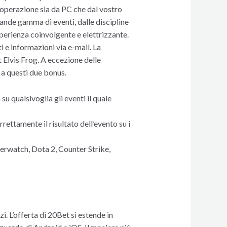
 operazione sia da PC che dal vostro
nde gamma di eventi, dalle discipline
sperienza coinvolgente e elettrizzante.
i e informazioni via e-mail. La
t Elvis Frog. A eccezione delle
 a questi due bonus.
u qualsivoglia gli eventi il quale
rettamente il risultato dell’evento su i
erwatch, Dota 2, Counter Strike,
i. L’offerta di 20Bet si estende in