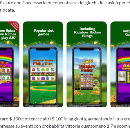
di aiuto non è necessario deconcentrarsi dei giochi del casinò per
giocata.
are $ 100 e ottenere altri $ 100 in aggiunta, aumentando il tuo cr
scommesse su eventi con probabilità vittoria quantomeno 1,7 e scom