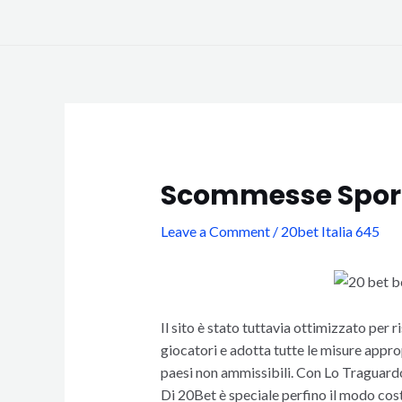
Skip
to
content
Post
navigation
Scommesse Sporti
Leave a Comment
/
20bet Italia 645
Il sito è stato tuttavia ottimizzato per r
giocatori e adotta tutte le misure approp
paesi non ammissibili. Con Lo Traguardo
Di 20Bet è speciale perfino il modo costr